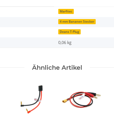
Marfitec
4 mm Bananen Stecker
Deans T-Plug
0,06 kg
Ähnliche Artikel