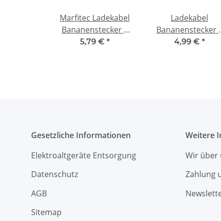
Marfitec Ladekabel
Ladekabel
Bananenstecker 4
Bananenstecker 
mm -> Deans T-Plug
mm abgewinkelt -
5,79 €
*
4,99 €
*
Stecker (male)
Deans (male)
Gesetzliche Informationen
Weitere 
Elektroaltgeräte Entsorgung
Wir über
Datenschutz
Zahlung 
AGB
Newslett
Sitemap