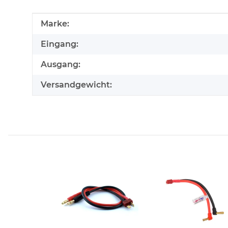
Produkteigenschaft
Wert
Marke:
Eingang:
Ausgang:
Versandgewicht: