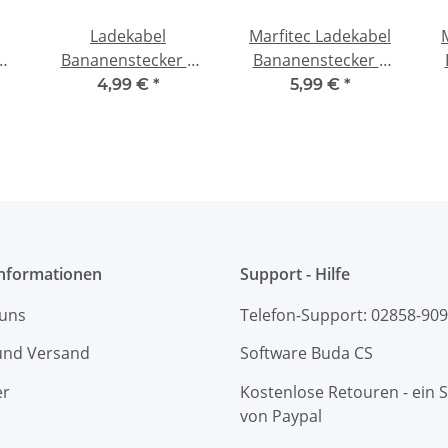
Ladekabel
Marfitec Ladekabel
4
Bananenstecker 4
Bananenstecker 4
>
mm abgewinkelt ->
mm -> XT30 Stecker
m
4,99 €
*
5,99 €
*
Traxxas TRX Buchse
(male)
(female)
Informationen
Support - Hilfe
 uns
Telefon-Support: 02858-90
und Versand
Software Buda CS
er
Kostenlose Retouren - ein S
von Paypal