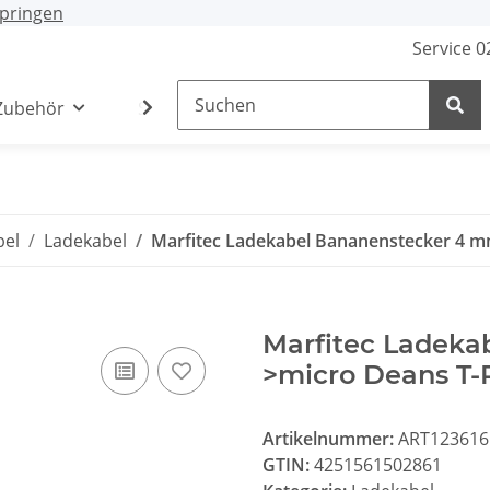
pringen
Service 
Zubehör
Stecker / Buchsen
Lade- /Adapterkab
bel
Ladekabel
Marfitec Ladekabel Bananenstecker 4 mm
Marfitec Ladeka
>micro Deans T-P
Artikelnummer:
ART123616
GTIN:
4251561502861