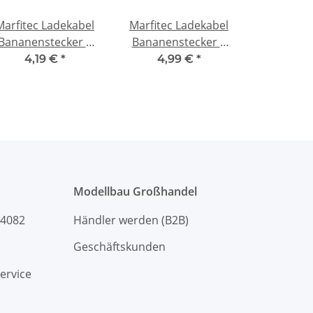
Marfitec Ladekabel
Marfitec Ladekabel
Bananenstecker 4
Bananenstecker 4
m -> MPX Multiplex
mm -> JR/ HoTT
4,19 €
*
4,99 €
*
Stecker (male)
Stecker
Modellbau Großhandel
94082
Händler werden (B2B)
Geschäftskunden
ervice