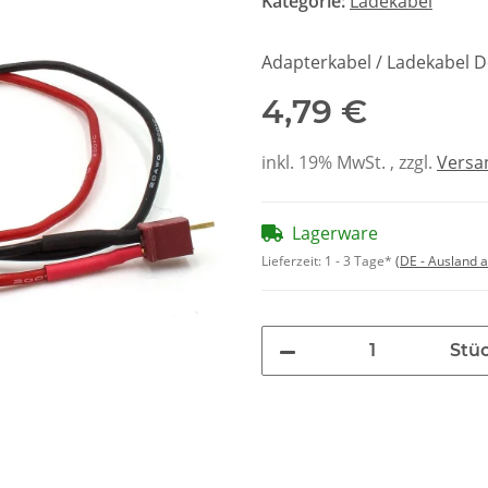
Kategorie:
Ladekabel
Adapterkabel / Ladekabel D
4,79 €
inkl. 19% MwSt. , zzgl.
Versa
Lagerware
Lieferzeit:
1 - 3 Tage*
(DE - Ausland 
Stü