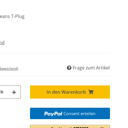
eans T-Plug
nd
Frage zum Artikel
abweichend)
In den Warenkorb
ck
Consent erteilen