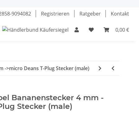
02858-9094082
Registrieren
Ratgeber
Kontakt
0,00 €
el
Klebstoffe
Fette & Öle
Werkzeuge
 ->micro Deans T-Plug Stecker (male)
bel Bananenstecker 4 mm -
lug Stecker (male)