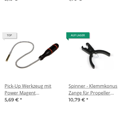
Nischen & kleine
Gegenstände
TOP
AUF LAGER
Pick-Up Werkzeug mit
Spinner - Klemmkonus
Power Magent
Zange für Propeller
Schwanenhals 490 mm
Montage 13 mm
5,69 €
*
10,79 €
*
0,6 kg Zugkraft