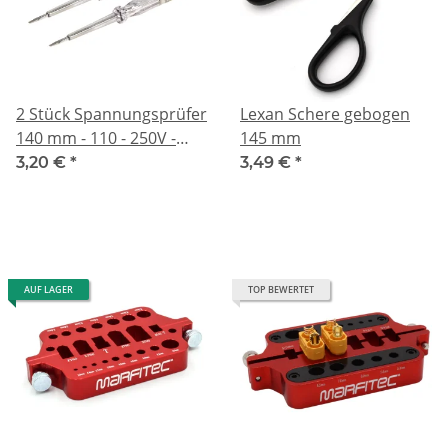
2 Stück Spannungsprüfer
Lexan Schere gebogen
140 mm - 110 - 250V -
145 mm
60mm Klinge
3,20 €
*
3,49 €
*
AUF LAGER
TOP BEWERTET