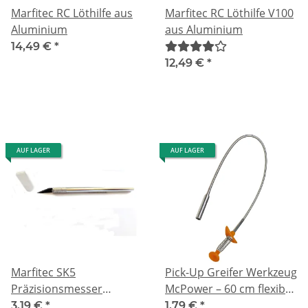
Marfitec RC Löthilfe aus
Marfitec RC Löthilfe V100
Aluminium
aus Aluminium
14,49 €
*
12,49 €
*
AUF LAGER
AUF LAGER
Marfitec SK5
Pick-Up Greifer Werkzeug
Präzisionsmesser
McPower – 60 cm flexibel
Modellbaucutter
– Greifhilfe für enge
3,19 €
*
1,79 €
*