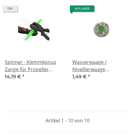
TOP
AUF LAGER
Spinner - Klemmkonus
Wasserwaage /
Zange für Propeller
Nivellierwaage
Montage 25 mm
Quadrocopter 25x3 mm
14,19 €
*
1,49 €
*
rund
Artikel 1 - 10 von 10