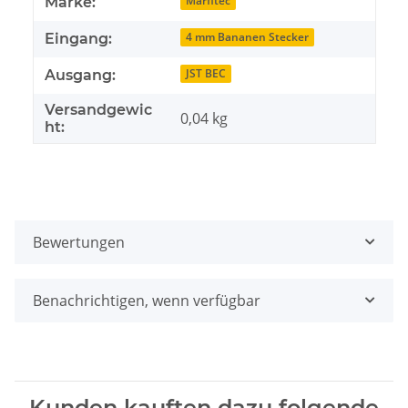
Produkteigenschaft
Wert
Marfitec
Marke:
4 mm Bananen Stecker
Eingang:
JST BEC
Ausgang:
Versandgewic
0,04 kg
ht:
Bewertungen
Benachrichtigen, wenn verfügbar
Kunden kauften dazu folgende