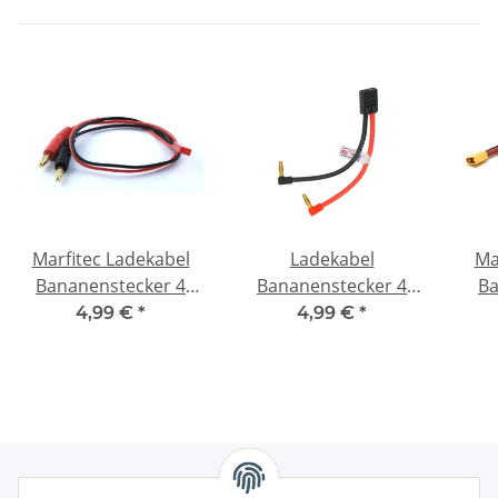
Marfitec Ladekabel
Ladekabel
Ma
Bananenstecker 4
Bananenstecker 4
Ba
mm -> BEC JST Stecker
mm abgewinkelt ->
mm
4,99 €
*
4,99 €
*
(male)
Traxxas TRX Buchse
(female)