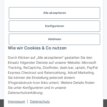
Gesetzliche Informationen
Alle akzeptieren
Weitere Informationen
Konfigurieren
Support - Hilfe
Ablehnen
Modellbau Großhandel
Wie wir Cookies & Co nutzen
Durch Klicken auf „Alle akzeptieren“ gestatten Sie den
Einsatz folgender Dienste auf unserer Website: Microsoft
Vertrag widerrufen
Tracking, ReCaptcha, Doofinder, dash.bar, uptain, PayPal
Express Checkout und Ratenzahlung, Adcell Marketing.
* Alle Preise inkl. gesetzlicher MwSt., zzgl.
Versand
Sie können die Einstellung jederzeit ändern
* gilt für Lieferungen innerhalb Deutschlands, Lieferzeiten
(Fingerabdruck-Icon links unten). Weitere Details finden
für andere Länder entnehmen Sie bitte der Schaltfläche mit
Sie unter
Konfigurieren
und in unserer
Datenschutzerklärung
.
den
Versandinformationen.
Impressum
|
Datenschutz
© Marfitec.de
Besucherzähler: 1719916