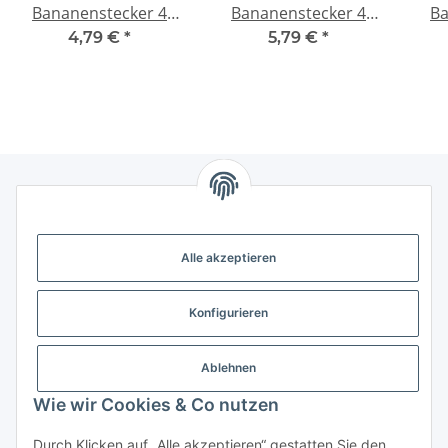
Bananenstecker 4
Bananenstecker 4
Ba
mm ->micro Deans T-
mm -> Deans T-Plug
mm
4,79 €
*
5,79 €
*
Plug Stecker (male)
Stecker (male)
Gesetzliche Informationen
Alle akzeptieren
Weitere Informationen
Konfigurieren
Support - Hilfe
Ablehnen
Modellbau Großhandel
Wie wir Cookies & Co nutzen
Durch Klicken auf „Alle akzeptieren“ gestatten Sie den