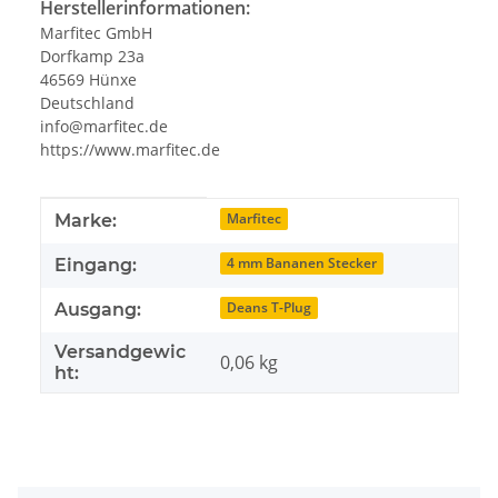
Herstellerinformationen:
Marfitec GmbH
Dorfkamp 23a
46569 Hünxe
Deutschland
info@marfitec.de
https://www.marfitec.de
Produkteigenschaft
Wert
Marfitec
Marke:
4 mm Bananen Stecker
Eingang:
Deans T-Plug
Ausgang:
Versandgewic
0,06 kg
ht: