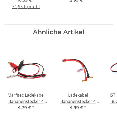
10,39 €
*
2,99 €
*
Epoxidhärter 100ml)
Tamiya (Stecker /
51,95 € pro 1 l
Buchse) crimp Set
Ähnliche Artikel
Marfitec Ladekabel
Ladekabel
JST
Bananenstecker 4
Bananenstecker 4
Buc
mm ->micro Deans T-
mm abgewinkelt ->
4,79 €
*
4,99 €
*
Plug Stecker (male)
Deans (male)