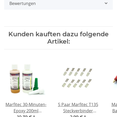
Bewertungen
Kunden kauften dazu folgende
Artikel:
Marfitec 30-Minuten-
5 Paar Marfitec T135
Ma
Epoxy 200ml
Steckverbinder
Ba
(Epoxidharz 100ml,
kompatibel mit
mm -