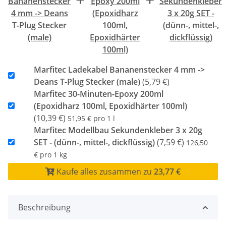
Bananenstecker
Epoxy 200ml
Sekundenkleber
4 mm -> Deans
(Epoxidharz
3 x 20g SET -
T-Plug Stecker
100ml,
(dünn-, mittel-,
(male)
Epoxidhärter
dickflüssig)
100ml)
Marfitec Ladekabel Bananenstecker 4 mm ->
Deans T-Plug Stecker (male)
(5,79 €)
Marfitec 30-Minuten-Epoxy 200ml
(Epoxidharz 100ml, Epoxidhärter 100ml)
(10,39 €)
51,95 € pro 1 l
Marfitec Modellbau Sekundenkleber 3 x 20g
SET - (dünn-, mittel-, dickflüssig)
(7,59 €)
126,50
€ pro 1 kg
Kaufe alles zusammen zu
23,77 €
Beschreibung