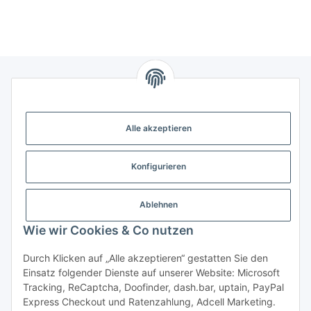
Gesetzliche Informationen
Alle akzeptieren
Weitere Informationen
Konfigurieren
Support - Hilfe
Ablehnen
Modellbau Großhandel
Wie wir Cookies & Co nutzen
Durch Klicken auf „Alle akzeptieren“ gestatten Sie den
Einsatz folgender Dienste auf unserer Website: Microsoft
Vertrag widerrufen
Tracking, ReCaptcha, Doofinder, dash.bar, uptain, PayPal
Express Checkout und Ratenzahlung, Adcell Marketing.
* Alle Preise inkl. gesetzlicher MwSt., zzgl.
Versand