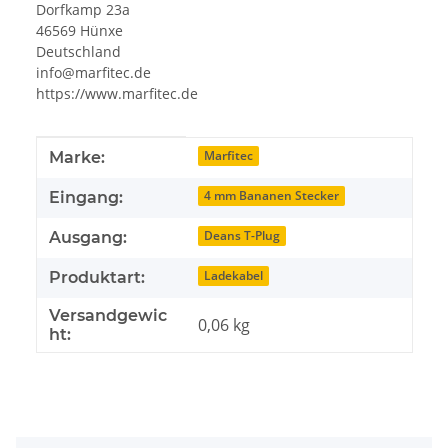
Dorfkamp 23a
46569 Hünxe
Deutschland
info@marfitec.de
https://www.marfitec.de
Produkteigenschaft
Wert
Marfitec
Marke:
4 mm Bananen Stecker
Eingang:
Deans T-Plug
Ausgang:
Ladekabel
Produktart:
Versandgewic
0,06 kg
ht: