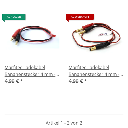
AUF LAGER
AUSVERKAUFT
Marfitec Ladekabel
Marfitec Ladekabel
Bananenstecker 4 mm ->
Bananenstecker 4 mm ->
BEC JST Stecker (male)
JR/ HoTT Stecker
4,99 €
*
4,99 €
*
Artikel 1 - 2 von 2