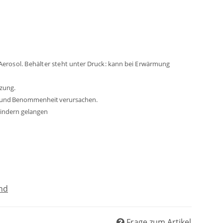
erosol. Behälter
steht
unter
Druck:
kann
bei Erwärmung
zung.
und
Benommenheit
verursachen.
Kindern gelangen
nd
Frage zum Artikel