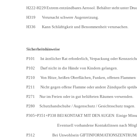
H222-H229
Extrem
entzündbares
Aerosol.
Behälter
steht
unter
Dru
H319
Verursacht schwere
Augenreizung.
H336
Kann Schläfrigkeit und Benommenheit
verursachen.
Sicherheitshinweise
P101
Ist ärztlicher Rat erforderlich, Verpackung oder Kennzeich
P102
Darf nicht in die Hände von Kindern gelangen.
P210
Von Hitze, heißen Oberflächen, Funken, offenen Flammen 
P211
Nicht gegen offene Flamme oder andere Zündquelle sprühe
P271
Nur im Freien oder in gut belüfteten Räumen verwenden.
P280
Schutzhandschuhe / Augenschutz / Gesichtsschutz tragen.
P305+P351+P338 BEI KONTAKT MIT DEN AUGEN: Einige Minuten 
Eventuell vorhandene Kontaktlinsen nach Mögli
P312
Bei Unwohlsein GIFTINFORMATIONSZENTRUM/