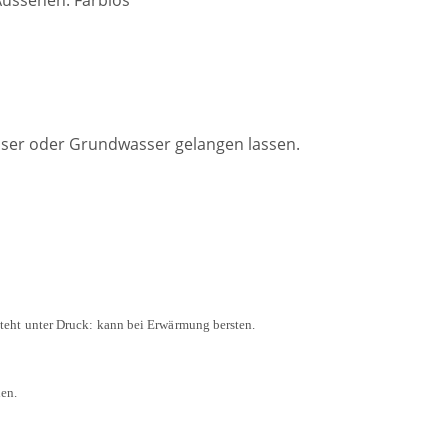
asser oder Grundwasser gelangen lassen.
steht
unter
Druck:
kann
bei Erwärmung
bersten.
en.