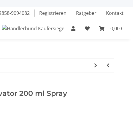
02858-9094082
Registrieren
Ratgeber
Kontakt
0,00 €
el
Klebstoffe
Fette & Öle
Werkzeuge
vator 200 ml Spray