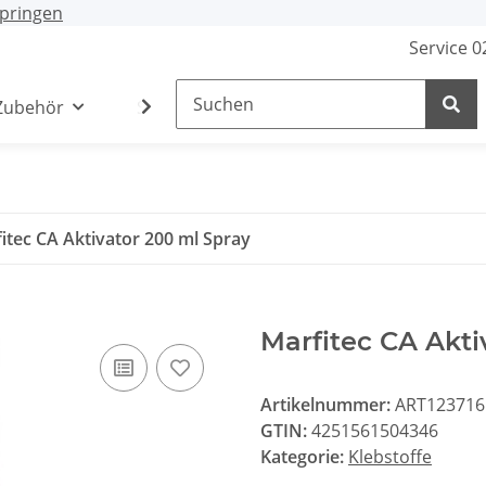
pringen
Service 
Zubehör
Stecker / Buchsen
Lade- /Adapterkab
itec CA Aktivator 200 ml Spray
Marfitec CA Akti
Artikelnummer:
ART123716
GTIN:
4251561504346
Kategorie:
Klebstoffe