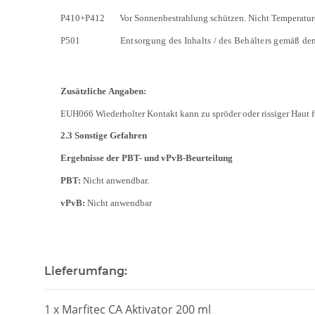
P410+P412
Vor Sonnenbestrahlung schützen. Nicht Temperatur
P501
Entsorgung
des
Inhalts
/
des Behälters
gemäß
den
Zusätzliche
Angaben:
EUH066 Wiederholter Kontakt kann zu spröder oder rissiger Haut 
2.3 Sonstige Gefahren
Ergebnisse der PBT- und vPvB-Beurteilung
PBT:
Nicht anwendbar.
vPvB:
Nicht anwendbar
Lieferumfang:
1 x Marfitec CA Aktivator 200 ml