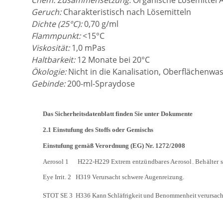
Geruch:
Charakteristisch nach Lösemitteln
Dichte (25°C):
0,70 g/ml
Flammpunkt:
<15°C
Viskosität:
1,0 mPas
Haltbarkeit:
12 Monate bei 20°C
Ökologie:
Nicht in die Kanalisation, Oberflächenw
Gebinde:
200-ml-Spraydose
Das Sicherheitsdatenblatt finden Sie unter Dokumente
2.1 Einstufung des Stoffs oder
Gemischs
Einstufung gemäß Verordnung (EG) Nr.
1272/2008
Aerosol
1
H222-H229
Extrem
entzündbares Aerosol. Behälter
Eye Irrit. 2
H319 Verursacht schwere Augenreizung.
STOT SE 3
H336 Kann
Schläfrigkeit
und
Benommenheit
verursach