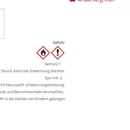
Gefahr
Aerosol
1
r
Druck:
kann
bei Erwärmung
bersten.
Eye Irrit. 2
19 Verursacht schwere Augenreizung.
keit
und
Benommenheit
verursachen.
cht in die Hände von Kindern gelangen