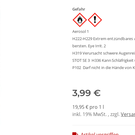
Gefahr
Aerosol
1
H222-H229
Extrem
entzündbares A
bersten.
Eye Irrit. 2
H319 Verursacht schwere Augenrei
STOT SE 3
H336 Kann
Schläfrigkeit
P102 Darf nicht in die Hände von 
3,99 €
19,95 € pro 1 l
inkl. 19% MwSt. , zzgl.
Versa
Artikel vergriffen