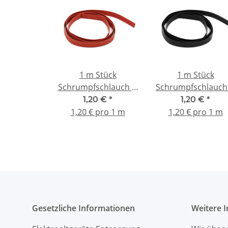
1 m Stück
1 m Stück
Schrumpfschlauch Ø
Schrumpfschlauch
7 mm rot
7 mm schwarz
1,20 €
*
1,20 €
*
1,20 € pro 1 m
1,20 € pro 1 m
Gesetzliche Informationen
Weitere 