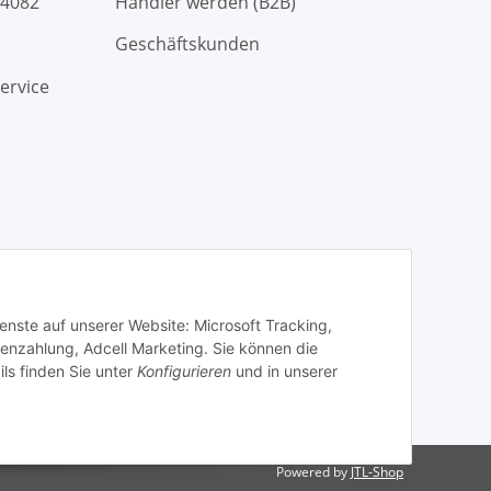
94082
Händler werden (B2B)
Geschäftskunden
ervice
ienste auf unserer Website: Microsoft Tracking,
enzahlung, Adcell Marketing. Sie können die
ils finden Sie unter
Konfigurieren
und in unserer
n
Versandinformationen.
Powered by
JTL-Shop