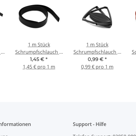
1 m Stück
1 m Stück
 Ø
Schrumpfschlauch Ø
Schrumpfschlauch Ø
S
10 mm schwarz
3 mm schwarz
1,45 €
*
0,99 €
*
1,45 € pro 1 m
0,99 € pro 1 m
Informationen
Support - Hilfe