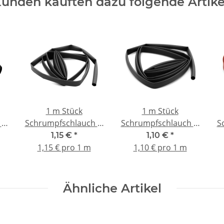
unden kauften dazu folgende Artike
1 m Stück
1 m Stück
 Ø
Schrumpfschlauch Ø
Schrumpfschlauch Ø
S
6 mm schwarz
5 mm schwarz
1,15 €
*
1,10 €
*
1,15 € pro 1 m
1,10 € pro 1 m
Ähnliche Artikel