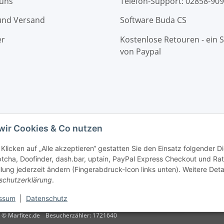
 uns
Telefon-Support: 02858-90
und Versand
Software Buda CS
er
Kostenlose Retouren - ein S
von Paypal
wir Cookies & Co nutzen
Klicken auf „Alle akzeptieren“ gestatten Sie den Einsatz folgender D
cha, Doofinder, dash.bar, uptain, PayPal Express Checkout und Rat
llung jederzeit ändern (Fingerabdruck-Icon links unten). Weitere Deta
schutzerklärung
.
ten für andere Länder entnehmen Sie bitte der Schaltfläche mit de
ssum
|
Datenschutz
© Marfitec.de
Besucherzähler: 1721640