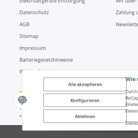
Elektroaltgeräte Entsorgung
Wir über
Datenschutz
Zahlung 
AGB
Newslett
Sitemap
Impressum
Batteriegesetzhinweise
Widerrufsrecht
Wie 
Alle akzeptieren
Durch 
Vertrag widerrufen
ReCapt
Konfigurieren
Einste
* Alle Preise inkl. gesetzlicher MwSt., zzgl.
Versand
Daten
* gilt für Lieferungen innerhalb Deutschlands, Lieferzei
Ablehnen
Impre