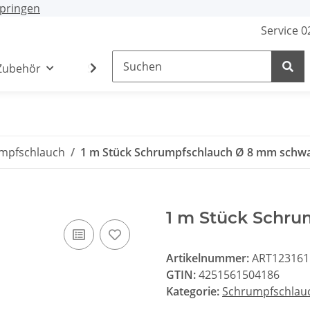
pringen
Service 
Zubehör
Stecker / Buchsen
Lade- /Adapterkab
mpfschlauch
1 m Stück Schrumpfschlauch Ø 8 mm schw
1 m Stück Schr
Artikelnummer:
ART123161
GTIN:
4251561504186
Kategorie:
Schrumpfschlau