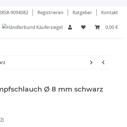
02858-9094082
Registrieren
Ratgeber
Kontakt
0,00 €
el
Klebstoffe
Fette & Öle
Werkzeuge
arz
umpfschlauch Ø 8 mm schwarz
ch