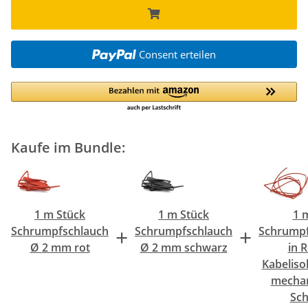
Consent erteilen
Kaufe im Bundle:
1 m Stück
1 m Stück
1 
+
+
Schrumpfschlauch
Schrumpfschlauch
Schrumpf
Ø 2 mm rot
Ø 2 mm schwarz
in R
Kabeliso
mechan
Sch