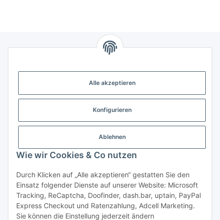
Gesetzliche Informationen
Alle akzeptieren
Weitere Informationen
Konfigurieren
Support - Hilfe
Ablehnen
Modellbau Großhandel
Wie wir Cookies & Co nutzen
Durch Klicken auf „Alle akzeptieren“ gestatten Sie den
Einsatz folgender Dienste auf unserer Website: Microsoft
Vertrag widerrufen
Tracking, ReCaptcha, Doofinder, dash.bar, uptain, PayPal
Express Checkout und Ratenzahlung, Adcell Marketing.
* Alle Preise inkl. gesetzlicher MwSt., zzgl.
Versand
Sie können die Einstellung jederzeit ändern