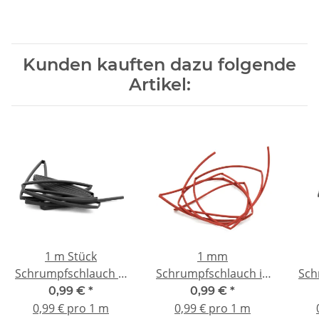
Kunden kauften dazu folgende
Artikel:
1 m Stück
1 mm
Schrumpfschlauch Ø
Schrumpfschlauch in
Sch
2 mm schwarz
Rot | Kabelisolierung
0,99 €
*
0,99 €
*
& mechanischer
0,99 € pro 1 m
0,99 € pro 1 m