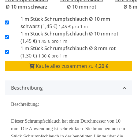
Ø 10 mm schwarz
Ø 10 mm rot
Ø 8 m
1 m Stück Schrumpfschlauch Ø 10 mm
schwarz
(1,45 €)
1,45 € pro 1 m
1 m Stück Schrumpfschlauch Ø 10 mm rot
(1,45 €)
1,45 € pro 1 m
1 m Stück Schrumpfschlauch Ø 8 mm rot
(1,30 €)
1,30 € pro 1 m
Kaufe alles zusammen zu
4,20 €
Beschreibung
Beschreibung:
Dieser Schrumpfschlauch hat einen Durchmesser von 10
mm. Die Anwendung ist sehr einfach. Sie brauchen nur ein
Stück Schrumpfschlauch in der benötigten Länge über die