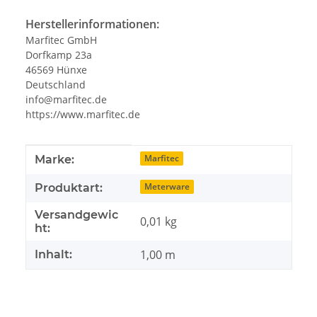
Herstellerinformationen:
Marfitec GmbH
Dorfkamp 23a
46569 Hünxe
Deutschland
info@marfitec.de
https://www.marfitec.de
Produkteigenschaft
Wert
Marfitec
Marke:
Meterware
Produktart:
Versandgewic
0,01 kg
ht:
1,00 m
Inhalt: