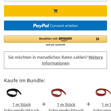
Consent erteilen
Sie möchten in monatlichen Raten zahlen?
Weitere
Informationen
Kaufe im Bundle:
+
+
1 m Stück
1 m Stück
1 m 
Schrumpfschlauch
Schrumpfschlauch
Schrumpf