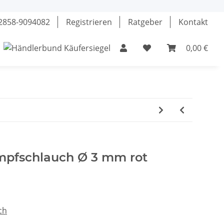
02858-9094082
Registrieren
Ratgeber
Kontakt
0,00 €
el
Klebstoffe
Fette & Öle
Werkzeuge
mpfschlauch Ø 3 mm rot
ch