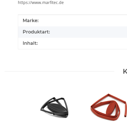
https://www.marfitec.de
Produkteigenschaft
Wert
Marke:
Produktart:
Inhalt:
K