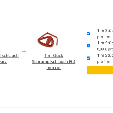
1 m Stü
pro 1 m
1 m Stü
+
0,99 € pr
1 m Stü
fschlauch
1 m Stück
arz
Schrumpfschlauch Ø 4
pro 1 m
mm rot