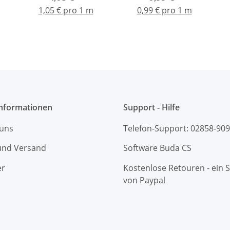
1,05 € pro 1 m
0,99 € pro 1 m
Informationen
Support - Hilfe
 uns
Telefon-Support: 02858-90
und Versand
Software Buda CS
er
Kostenlose Retouren - ein S
von Paypal