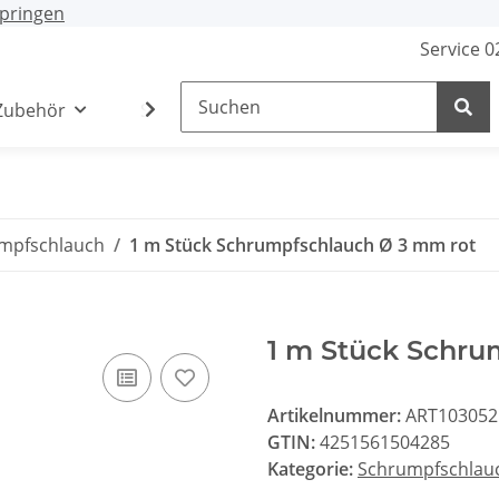
pringen
Service 
Zubehör
Stecker / Buchsen
Lade- /Adapterkab
mpfschlauch
1 m Stück Schrumpfschlauch Ø 3 mm rot
1 m Stück Schru
Artikelnummer:
ART103052
GTIN:
4251561504285
Kategorie:
Schrumpfschlau