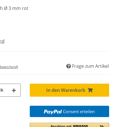
ch Ø 3 mm rot
nd
Frage zum Artikel
abweichend)
In den Warenkorb
ck
Consent erteilen