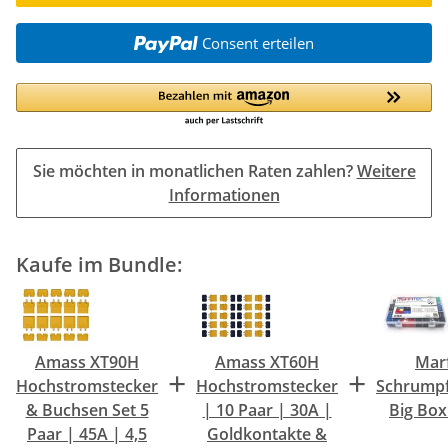
Consent erteilen
Sie möchten in monatlichen Raten zahlen?
Weitere
Informationen
Kaufe im Bundle:
Amass XT90H
Amass XT60H
Marf
+
+
Hochstromstecker
Hochstromstecker
Schrumpf
& Buchsen Set 5
| 10 Paar | 30A |
Big Box 
Paar | 45A | 4,5
Goldkontakte &