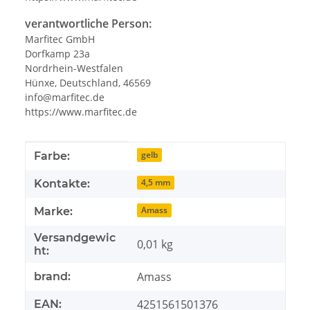
verantwortliche Person:
Marfitec GmbH
Dorfkamp 23a
Nordrhein-Westfalen
Hünxe, Deutschland, 46569
info@marfitec.de
https://www.marfitec.de
Produkteigenschaft
Wert
gelb
Farbe:
4,5 mm
Kontakte:
Amass
Marke:
Versandgewic
0,01 kg
ht:
Amass
brand:
4251561501376
EAN: