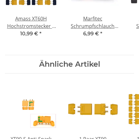
Amass XT60H
Marfitec
Hochstromstecker |
Schrumpfschlauch
S
10 Paar | 30A |
Big Box 560 tlg.
(ma
10,99 €
*
6,99 €
*
Goldkontakte &
Knickschutz
Ähnliche Artikel
XT90-S Anti-Spark
1 Paar XT90