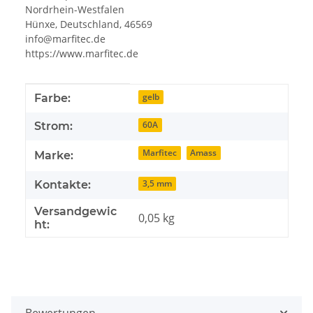
Nordrhein-Westfalen
Hünxe, Deutschland, 46569
info@marfitec.de
https://www.marfitec.de
Produkteigenschaft
Wert
gelb
Farbe:
60A
Strom:
Marfitec
Amass
Marke:
3,5 mm
Kontakte:
Versandgewic
0,05 kg
ht: