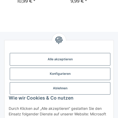
10 Paar | 30A |
(male/female) 3,5 mm
(ma
10,99 €
*
9,99 €
*
Goldkontakte &
Knickschutz
Gesetzliche Informationen
Alle akzeptieren
Weitere Informationen
Konfigurieren
Support - Hilfe
Ablehnen
Modellbau Großhandel
Wie wir Cookies & Co nutzen
Durch Klicken auf „Alle akzeptieren“ gestatten Sie den
Einsatz folgender Dienste auf unserer Website: Microsoft