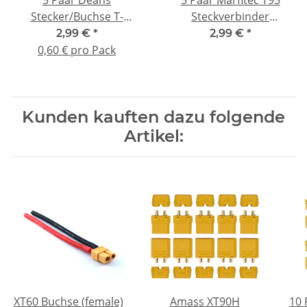
5 Paar Deans
5 Paar Marfitec T95
Stecker/Buchse T-
Steckverbinder
Verbinder
kompatibel mit Mini
2,99 €
*
2,99 €
*
Tamiya (Stecker /
0,60 € pro Pack
Buchse) crimp Set
Kunden kauften dazu folgende
Artikel:
XT60 Buchse (female)
Amass XT90H
10 