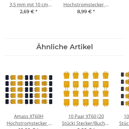
3,5 mm mit 10 cm
Hochstromstecker &
Anschlusskabel
Buchsen Set 5 Paar |
S
2,69 €
*
8,99 €
*
45A | 4,5 mm
(ma
vergoldet
Ähnliche Artikel
Amass XT60H
10 Paar XT60 (20
10
Hochstromstecker |
Stück) Stecker/Buchse
Stüc