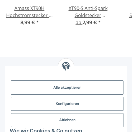
Amass XT90H
XT90-S Anti-Spark
Hochstromstecker &
Goldstecker
S
Buchsen Set 5 Paar |
Hochstrom 1-10 Paar
ab
(ma
8,99 €
*
2,99 €
*
45A | 4,5 mm
vergoldet
Gesetzliche Informationen
Alle akzeptieren
Weitere Informationen
Konfigurieren
Support - Hilfe
Ablehnen
Modellbau Großhandel
Wie wir Cookies & Co nutzen