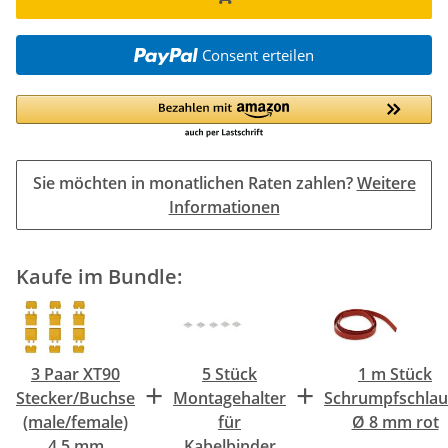
Consent erteilen
Sie möchten in monatlichen Raten zahlen?
Weitere
Informationen
Kaufe im Bundle:
3 Paar XT90
5 Stück
1 m Stück
+
+
Stecker/Buchse
Montagehalter
Schrumpfschla
(male/female)
für
Ø 8 mm rot
4,5 mm
Kabelbinder