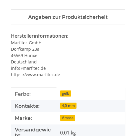
Angaben zur Produktsicherheit
Herstellerinformationen:
Marfitec GmbH
Dorfkamp 23a
46569 Hünxe
Deutschland
info@marfitec.de
https://www.marfitec.de
Produkteigenschaft
Wert
gelb
Farbe:
4,5 mm
Kontakte:
Amass
Marke:
Versandgewic
0,01 kg
ht: