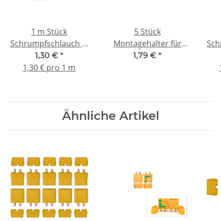
1 m Stück
5 Stück
Schrumpfschlauch Ø
Montagehalter für
Sch
8 mm rot
Kabelbinder
1,30 €
*
1,79 €
*
selbstklebend
1,30 € pro 1 m
Ähnliche Artikel