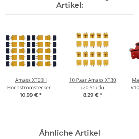
Artikel:
Amass XT60H
10 Paar Amass XT30
Mar
Hochstromstecker |
(20 Stück)
V10
10 Paar | 30A |
Stecker/Buchse
10,99 €
*
8,29 €
*
Goldkontakte &
(male/female) 2,0 mm
Knickschutz
Ähnliche Artikel