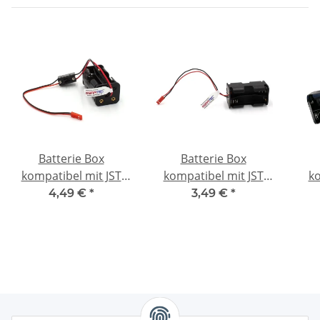
Batterie Box
Batterie Box
kompatibel mit JST
kompatibel mit JST
ko
BEC - mit Schalter - 4 x
BEC - 4 x AA - 6 V
Buc
4,49 €
*
3,49 €
*
AA - 6 V