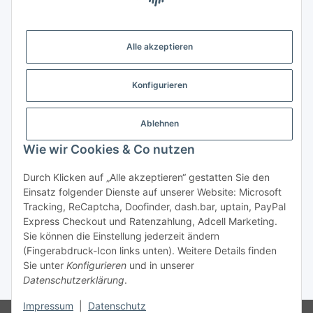
Gesetzliche Informationen
Alle akzeptieren
Weitere Informationen
Konfigurieren
Support - Hilfe
Ablehnen
Modellbau Großhandel
Wie wir Cookies & Co nutzen
Durch Klicken auf „Alle akzeptieren“ gestatten Sie den
Einsatz folgender Dienste auf unserer Website: Microsoft
Vertrag widerrufen
Tracking, ReCaptcha, Doofinder, dash.bar, uptain, PayPal
Express Checkout und Ratenzahlung, Adcell Marketing.
* Alle Preise inkl. gesetzlicher MwSt., zzgl.
Versand
Sie können die Einstellung jederzeit ändern
* gilt für Lieferungen innerhalb Deutschlands, Lieferzeiten
(Fingerabdruck-Icon links unten). Weitere Details finden
für andere Länder entnehmen Sie bitte der Schaltfläche mit
Sie unter
Konfigurieren
und in unserer
den
Versandinformationen.
Datenschutzerklärung
.
Impressum
|
Datenschutz