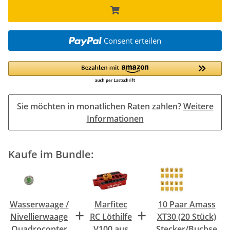
Consent erteilen
Sie möchten in monatlichen Raten zahlen?
Weitere
Informationen
Kaufe im Bundle:
Wasserwaage /
Marfitec
10 Paar Amass
+
+
Nivellierwaage
RC Löthilfe
XT30 (20 Stück)
Quadrocopter
V100 aus
Stecker/Buchse