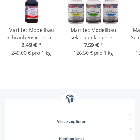
Marfitec Modellbau
Marfitec Modellbau
Ma
Schraubensicherung
Sekundenkleber 3 x
Sch
10g - hochfest
20g SET - (dünn-,
2,49 €
*
7,59 €
*
mittel-, dickflüssig)
249,00 € pro 1 kg
126,50 € pro 1 kg
1
Gesetzliche Informationen
Alle akzeptieren
Weitere Informationen
Konfigurieren