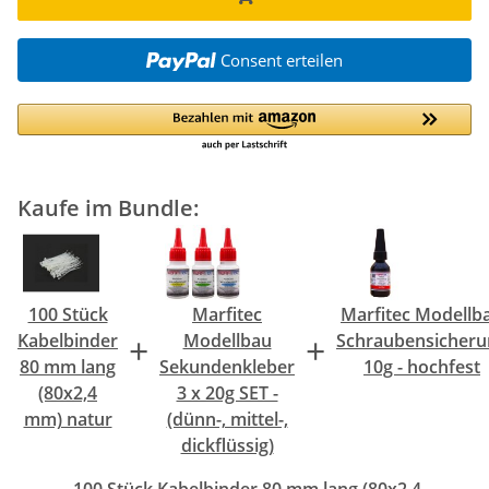
Consent erteilen
Kaufe im Bundle:
100 Stück
Marfitec
Marfitec Modellb
+
+
Kabelbinder
Modellbau
Schraubensicheru
80 mm lang
Sekundenkleber
10g - hochfest
(80x2,4
3 x 20g SET -
mm) natur
(dünn-, mittel-,
dickflüssig)
100 Stück Kabelbinder 80 mm lang (80x2,4