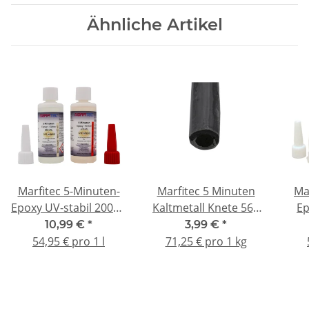
Ähnliche Artikel
Marfitec 5-Minuten-
Marfitec 5 Minuten
Ma
Epoxy UV-stabil 200ml
Kaltmetall Knete 56g
Ep
(Epoxidharz 100ml,
bis 300°C
20
10,99 €
*
3,99 €
*
Epoxidhärter 100ml)
100
54,95 € pro 1 l
71,25 € pro 1 kg