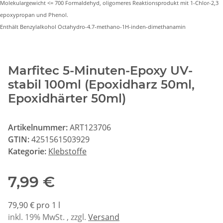
Molekulargewicht <= 700 Formaldehyd, oligomeres Reaktionsprodukt mit 1-Chlor-2,3
epoxypropan und Phenol.
Enthält Benzylalkohol Octahydro-4.7-methano-1H-inden-dimethanamin
Marfitec 5-Minuten-Epoxy UV-
stabil 100ml (Epoxidharz 50ml,
Epoxidhärter 50ml)
Artikelnummer:
ART123706
GTIN:
4251561503929
Kategorie:
Klebstoffe
7,99 €
79,90 € pro 1 l
inkl. 19% MwSt. , zzgl.
Versand