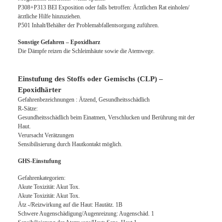
P308+P313 BEI Exposition oder falls betroffen: Ärztlichen Rat einholen/
ärztliche Hilfe hinzuziehen.
P501 Inhalt/Behälter der Problemabfallentsorgung zuführen.
Sonstige Gefahren – Epoxidharz
Die Dämpfe reizen die Schleimhäute sowie die Atemwege.
Einstufung des Stoffs oder Gemischs (CLP) –
Epoxidhärter
Gefahrenbezeichnungen : Ätzend, Gesundheitsschädlich
R-Sätze:
Gesundheitsschädlich beim Einatmen, Verschlucken und Berührung mit der
Haut.
Verursacht Verätzungen
Sensibilisierung durch Hautkontakt möglich.
GHS-Einstufung
Gefahrenkategorien:
Akute Toxizität: Akut Tox.
Akute Toxizität: Akut Tox.
Ätz -/Reizwirkung auf die Haut: Hautätz. 1B
Schwere Augenschädigung/Augenreizung: Augenschäd. 1