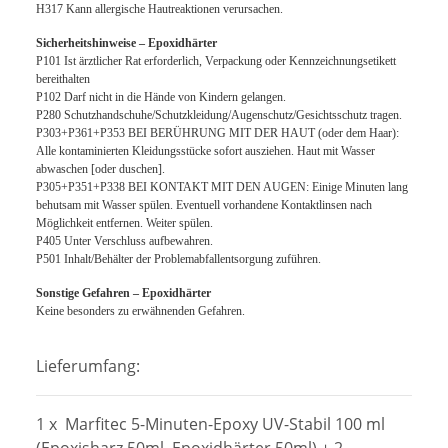
H317 Kann allergische Hautreaktionen verursachen.
Sicherheitshinweise – Epoxidhärter
P101 Ist ärztlicher Rat erforderlich, Verpackung oder Kennzeichnungsetikett
bereithalten
P102 Darf nicht in die Hände von Kindern gelangen.
P280 Schutzhandschuhe/Schutzkleidung/Augenschutz/Gesichtsschutz tragen.
P303+P361+P353 BEI BERÜHRUNG MIT DER HAUT (oder dem Haar):
Alle kontaminierten Kleidungsstücke sofort ausziehen. Haut mit Wasser
abwaschen [oder duschen].
P305+P351+P338 BEI KONTAKT MIT DEN AUGEN: Einige Minuten lang
behutsam mit Wasser spülen. Eventuell vorhandene Kontaktlinsen nach
Möglichkeit entfernen. Weiter spülen.
P405 Unter Verschluss aufbewahren.
P501 Inhalt/Behälter der Problemabfallentsorgung zuführen.
Sonstige Gefahren – Epoxidhärter
Keine besonders zu erwähnenden Gefahren.
Lieferumfang:
1 x Marfitec 5-Minuten-Epoxy UV-Stabil 100 ml