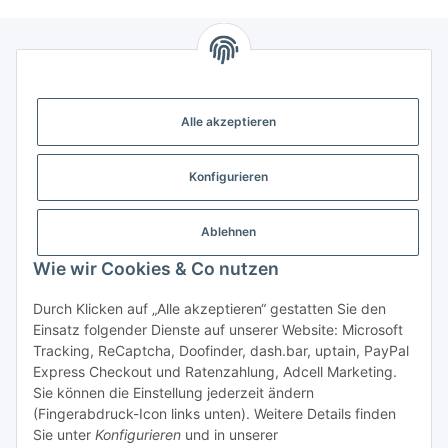
Gesetzliche Informationen
Alle akzeptieren
Weitere Informationen
Konfigurieren
Support - Hilfe
Ablehnen
Modellbau Großhandel
Wie wir Cookies & Co nutzen
Durch Klicken auf „Alle akzeptieren“ gestatten Sie den
Einsatz folgender Dienste auf unserer Website: Microsoft
Vertrag widerrufen
Tracking, ReCaptcha, Doofinder, dash.bar, uptain, PayPal
Express Checkout und Ratenzahlung, Adcell Marketing.
* Alle Preise inkl. gesetzlicher MwSt., zzgl.
Versand
Sie können die Einstellung jederzeit ändern
* gilt für Lieferungen innerhalb Deutschlands, Lieferzeiten
(Fingerabdruck-Icon links unten). Weitere Details finden
für andere Länder entnehmen Sie bitte der Schaltfläche mit
Sie unter
Konfigurieren
und in unserer