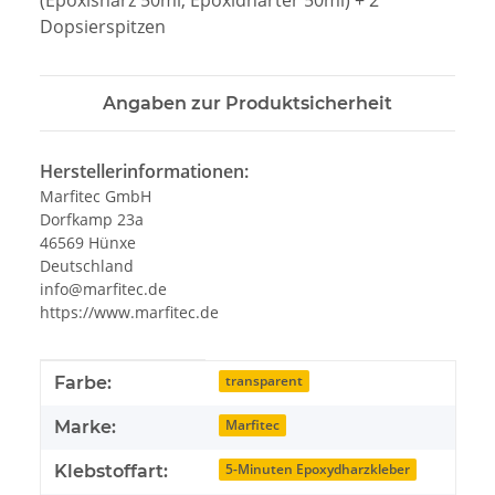
(Epoxisharz 50ml, Epoxidhärter 50ml) + 2
Dopsierspitzen
Angaben zur Produktsicherheit
Herstellerinformationen:
Marfitec GmbH
Dorfkamp 23a
46569 Hünxe
Deutschland
info@marfitec.de
https://www.marfitec.de
Produkteigenschaft
Wert
transparent
Farbe:
Marfitec
Marke:
5-Minuten Epoxydharzkleber
Klebstoffart: