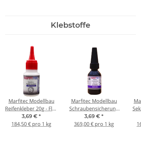
Klebstoffe
Marfitec Modellbau
Marfitec Modellbau
Ma
Reifenkleber 20g - Flex
Schraubensicherung
Sek
- Standard Verschluss
10g - niedrigfest
3,69 €
*
3,69 €
*
Sta
184,50 € pro 1 kg
369,00 € pro 1 kg
1