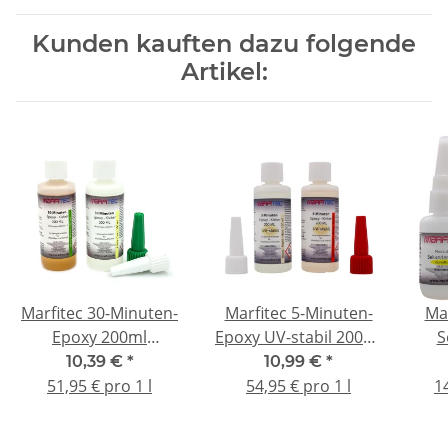
Kunden kauften dazu folgende
Artikel:
Marfitec 30-Minuten-
Marfitec 5-Minuten-
Ma
Epoxy 200ml
Epoxy UV-stabil 200ml
S
(Epoxidharz 100ml,
(Epoxidharz 100ml,
Nad
10,39 €
*
10,99 €
*
Epoxidhärter 100ml)
Epoxidhärter 100ml)
2
51,95 € pro 1 l
54,95 € pro 1 l
1
mit