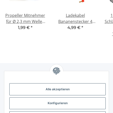
Propeller Mitnehmer
Ladekabel
1
für Ø 2,3 mm Welle ,
Bananenstecker 4
Schl
4,5 mm prop small
mm abgewinkelt ->
3D
1,99 €
*
4,99 €
*
Deans (male)
Gesetzliche Informationen
Alle akzeptieren
Weitere Informationen
Konfigurieren
Support - Hilfe