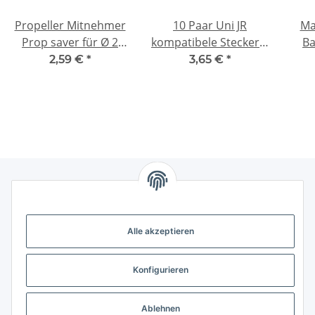
Propeller Mitnehmer
10 Paar Uni JR
Ma
Prop saver für Ø 2
kompatibele Stecker +
Ba
mm Welle small (
Buchse zum crimpen
mm 
2,59 €
*
3,65 €
*
Propellerschutz )
(20 Stück)
Gesetzliche Informationen
Alle akzeptieren
Weitere Informationen
Konfigurieren
Support - Hilfe
Ablehnen