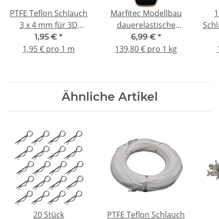
PTFE Teflon Schlauch
Marfitec Modellbau
1
3 x 4 mm für 3D
dauerelastische
Schl
Drucker 1.75mm +
Flächendichtung 50g
3D
1,95 €
*
6,99 €
*
2.85mm Filament
1,95 € pro 1 m
139,80 € pro 1 kg
Ähnliche Artikel
20 Stück
PTFE Teflon Schlauch