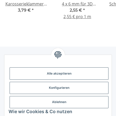
Karosserieklammern
4 x 6 mm für 3D
Sc
1:18 R Splinte 18 mm -
Drucker 2.85mm - 3
3,79 €
*
2,55 €
*
silber
mm Filament
Kr
2,55 € pro 1 m
Gesetzliche Informationen
Alle akzeptieren
Weitere Informationen
Konfigurieren
Support - Hilfe
Ablehnen
Modellbau Großhandel
Wie wir Cookies & Co nutzen