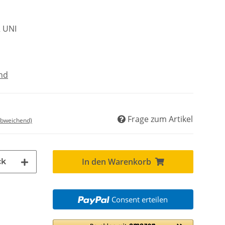
R UNI
nd
Frage zum Artikel
abweichend)
In den Warenkorb
ck
Consent erteilen