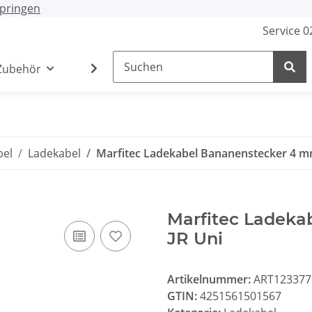
pringen
Service 
Zubehör
Stecker / Buchsen
Lade- /Adapterkab
bel
Ladekabel
Marfitec Ladekabel Bananenstecker 4 mm
Marfitec Ladeka
JR Uni
Artikelnummer:
ART123377
GTIN:
4251561501567