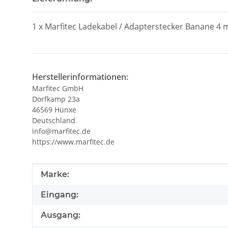
1 x Marfitec Ladekabel / Adapterstecker Banane 4 
Herstellerinformationen:
Marfitec GmbH
Dorfkamp 23a
46569 Hünxe
Deutschland
info@marfitec.de
https://www.marfitec.de
Produkteigenschaft
Wert
Marke:
Eingang:
Ausgang: