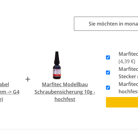
Sie möchten in mona
Marfite
(4,39 €)
Marfite
+
Stecker 
Marfite
abel
Marfitec Modellbau
hochfes
mm -> G4
Schraubensicherung 10g -
e)
hochfest