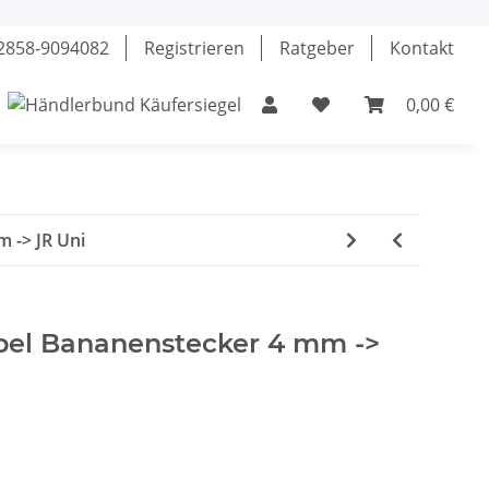
02858-9094082
Registrieren
Ratgeber
Kontakt
0,00 €
el
Klebstoffe
Fette & Öle
Werkzeuge
 -> JR Uni
bel Bananenstecker 4 mm ->