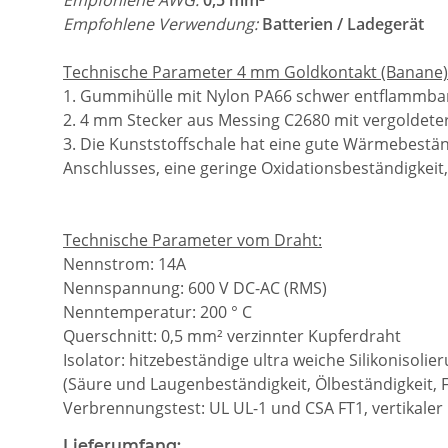
Empfohlene Verwendung:
Batterien / Ladegerät
Technische Parameter 4 mm Goldkontakt (Banane)
1. Gummihülle mit Nylon PA66 schwer entflammb
2. 4 mm Stecker aus Messing C2680 mit vergoldete
3. Die Kunststoffschale hat eine gute Wärmebeständi
Anschlusses, eine geringe Oxidationsbeständigkeit, 
Technische Parameter vom Draht:
Nennstrom: 14A
Nennspannung: 600 V DC-AC (RMS)
Nenntemperatur: 200 ° C
Querschnitt: 0,5 mm² verzinnter Kupferdraht
Isolator: hitzebeständige ultra weiche Silikonisolie
(Säure und Laugenbeständigkeit, Ölbeständigkeit, 
Verbrennungstest: UL UL-1 und CSA FT1, vertikale
Lieferumfang: