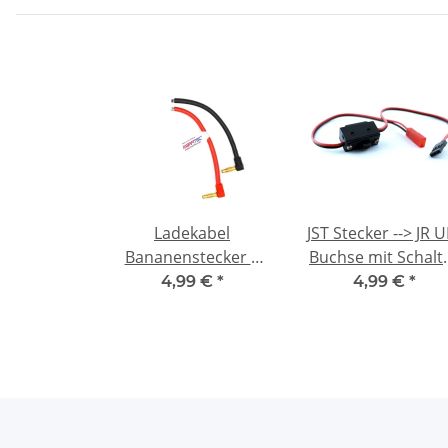
Ladekabel
JST Stecker --> JR U
Bananenstecker 4
Buchse mit Schalt
mm abgewinkelt ->
Servokabel
4,99 €
*
4,99 €
*
offen