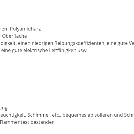
:
arem Polyamidharz
r Oberfläche
gkeit, einen niedrigen Reibungskoeffizienten, eine gute Vers
eine gute elektrische Leitfähigkeit usw.
rung
Feuchtigkeit, Schimmel, etc., bequemes abisolieren und Sch
r Flammentest bestanden