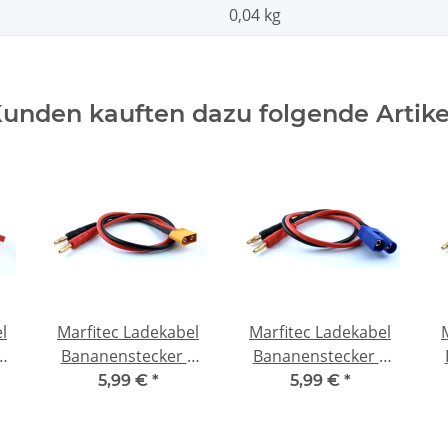
0,04 kg
unden kauften dazu folgende Artike
l
Marfitec Ladekabel
Marfitec Ladekabel
4
Bananenstecker 4
Bananenstecker 4
mm -> XT60 Stecker
mm -> EC5 Stecker
m
5,99 €
*
5,99 €
*
(male)
(male)