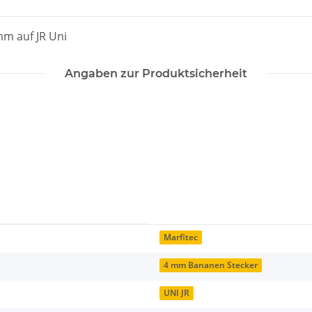
mm auf JR Uni
Angaben zur Produktsicherheit
Marfitec
4 mm Bananen Stecker
UNI JR