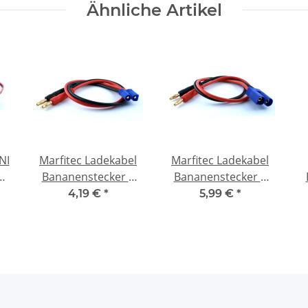
Ähnliche Artikel
NI
Marfitec Ladekabel
Marfitec Ladekabel
er
Bananenstecker 4
Bananenstecker 4
mm -> EC3 Stecker
mm -> EC5 Stecker
4,19 €
*
5,99 €
*
(male)
(male)
T