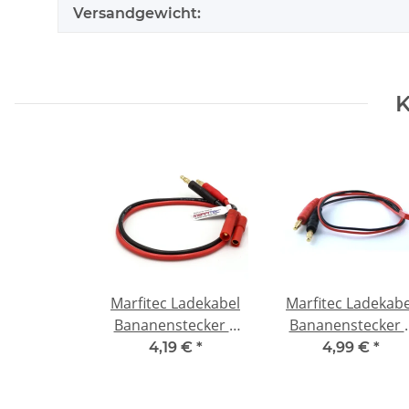
Versandgewicht:
K
Marfitec Ladekabel
Marfitec Ladekabe
Bananenstecker 4
Bananenstecker 
mm -> G4 Stecker
mm -> BEC JST
4,19 €
*
4,99 €
*
(male)
Stecker (male)