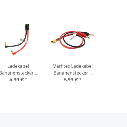
Ladekabel
Marfitec Ladekabel
Bananenstecker 4
Bananenstecker 4
mm abgewinkelt ->
mm -> XT30 Stecker
4,99 €
*
5,99 €
*
raxxas TRX Buchse
(male)
(female)