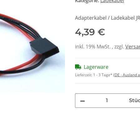
Kategorie:
Ladekabel
Adapterkabel / Ladekabel J
4,39 €
inkl. 19% MwSt. , zzgl.
Versa
Lagerware
Lieferzeit:
1 - 3 Tage*
(DE - Ausland 
Stü