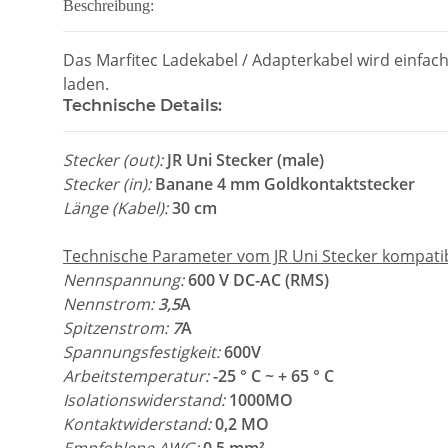
Beschreibung:
Das Marfitec Ladekabel / Adapterkabel wird einfa
laden.
Technische Details:
Stecker (out):
JR Uni Stecker (male)
Stecker (in):
Banane 4 mm Goldkontaktstecker
Länge (Kabel):
30 cm
Technische Parameter vom JR Uni Stecker kompatib
Nennspannung:
600 V DC-AC (RMS)
Nennstrom:
3,5
A
Spitzenstrom:
7
A
Spannungsfestigkeit:
600V
Arbeitstemperatur:
-25 ° C ~ + 65 ° C
Isolationswiderstand:
1000MO
Kontaktwiderstand:
0,2 MO
Empfohlene AWG:
0,5 mm²