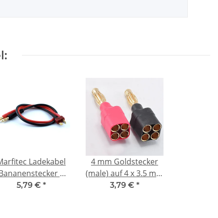
l:
Marfitec Ladekabel
4 mm Goldstecker
Bananenstecker 4
(male) auf 4 x 3.5 mm
m -> Deans T-Plug
Goldbuchse (female)
5,79 €
*
3,79 €
*
Stecker (male)
im 2er Set