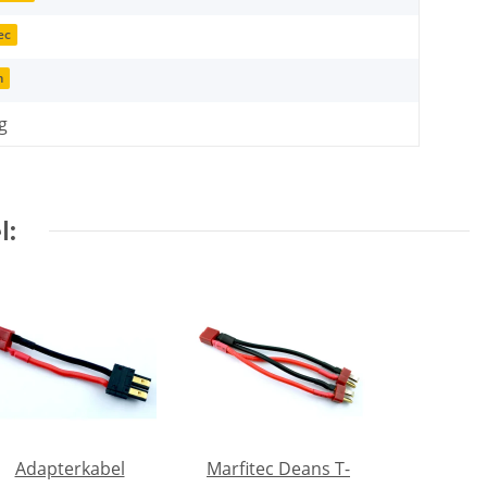
ec
m
g
l:
Adapterkabel
Marfitec Deans T-