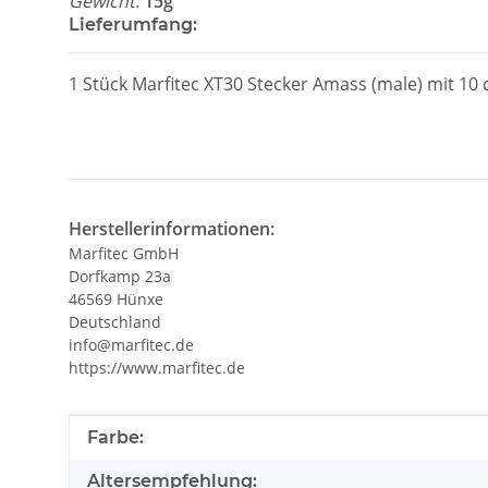
Gewicht:
15g
Lieferumfang:
1 Stück Marfitec XT30 Stecker Amass (male) mit 10
Herstellerinformationen:
Marfitec GmbH
Dorfkamp 23a
46569 Hünxe
Deutschland
info@marfitec.de
https://www.marfitec.de
Produkteigenschaft
Wert
Farbe:
Altersempfehlung: