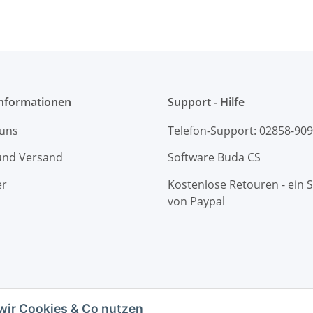
ESC
Goldkontakte + Caps
Informationen
Support - Hilfe
 uns
Telefon-Support: 02858-90
und Versand
Software Buda CS
er
Kostenlose Retouren - ein S
von Paypal
wir Cookies & Co nutzen