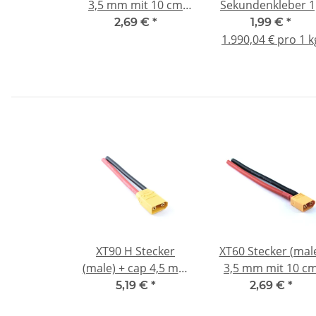
3,5 mm mit 10 cm
Sekundenkleber 1
Anschlusskabel
mittelflüssig Pipet
2,69 €
*
1,99 €
*
1.990,04 € pro 1 k
XT90 H Stecker
XT60 Stecker (mal
(male) + cap 4,5 mm
3,5 mm mit 10 c
mit 10 cm
Anschlusskabel
5,19 €
*
2,69 €
*
Anschlusskabel