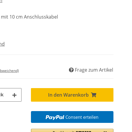
en
 mit 10 cm Anschlusskabel
nd
Frage zum Artikel
abweichend)
In den Warenkorb
ck
Consent erteilen