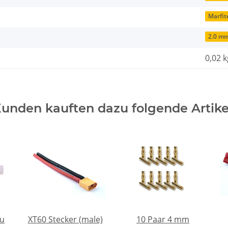
Marfit
2.0 m
0,02 k
unden kauften dazu folgende Artike
au
XT60 Stecker (male)
10 Paar 4 mm