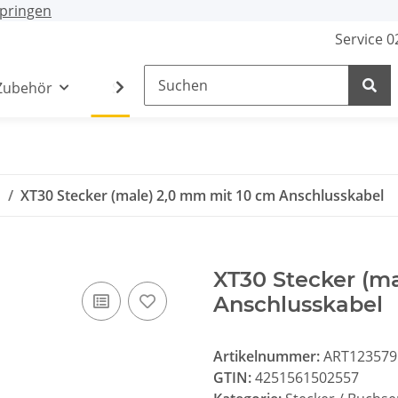
pringen
Service 
Zubehör
Stecker / Buchsen
Lade- /Adapterkab
n
XT30 Stecker (male) 2,0 mm mit 10 cm Anschlusskabel
XT30 Stecker (m
Anschlusskabel
Artikelnummer:
ART123579
GTIN:
4251561502557