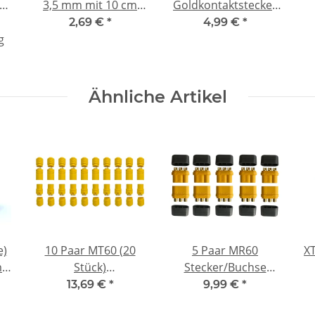
g
3,5 mm mit 10 cm
Goldkontaktstecker
te
Anschlusskabel
| Hochstrom
D
2,69 €
*
4,99 €
*
Bananenstecker |
g
Modellbau &
Elektronik
Ähnliche Artikel
e)
10 Paar MT60 (20
5 Paar MR60
XT
m
Stück)
Stecker/Buchse
Stecker/Buchse
(male/female) 3,0
13,69 €
*
9,99 €
*
(male/female) 3 Pin
mm 3 Pin
A