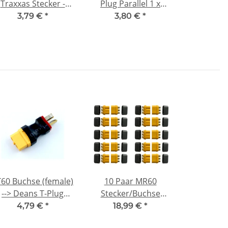
Traxxas Stecker -
Plug Parallel 1 x
eans T-Plug Stecker
Buchse 2 x Stecker
3,79 €
*
3,80 €
*
kompatibel
Adapterkabel
60 Buchse (female)
10 Paar MR60
--> Deans T-Plug
Stecker/Buchse
Stecker (male)
(male/female) 3,0
4,79 €
*
18,99 €
*
dapterstecker XT60
mm 3 Pin