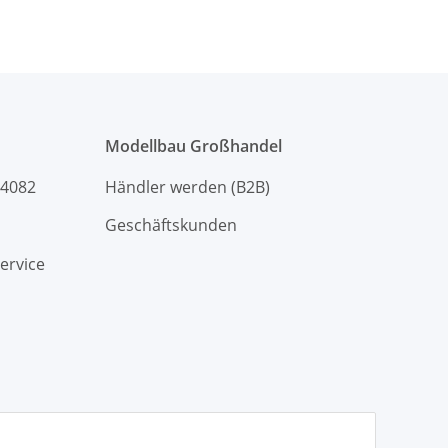
/ Deans
Goldkontakte + Caps
Modellbau Großhandel
94082
Händler werden (B2B)
Geschäftskunden
ervice