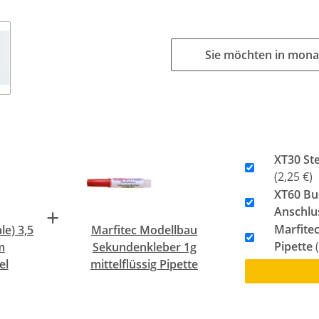
Sie möchten in mona
XT30 St
(2,25 €)
XT60 Bu
+
Anschlu
Marfite
e) 3,5
Marfitec Modellbau
Pipette
(
m
Sekundenkleber 1g
el
mittelflüssig Pipette