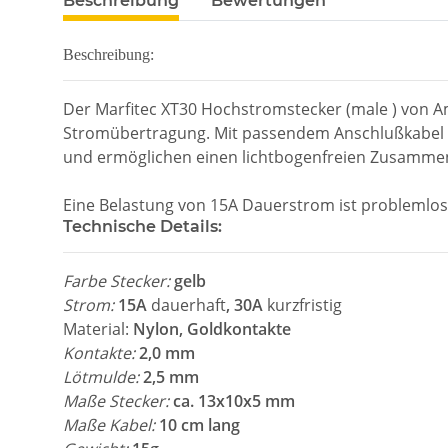
Beschreibung
Bewertungen
Beschreibung:
Der Marfitec XT30 Hochstromstecker (male ) von A
Stromübertragung. Mit passendem Anschlußkabel fü
und ermöglichen einen lichtbogenfreien Zusamme
Eine Belastung von 15A Dauerstrom ist problemlos
Technische Details:
Farbe Stecker:
gelb
Strom:
15A
dauerhaft
, 30A
kurzfristig
Material:
Nylon, Goldkontakte
Kontakte:
2,0 mm
Lötmulde:
2,5 mm
Maße Stecker:
ca. 13x10x5 mm
Maße Kabel:
10 cm lang