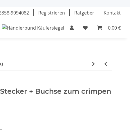
02858-9094082
Registrieren
Ratgeber
Kontakt
0,00 €
el
Klebstoffe
Fette & Öle
Werkzeuge
k)
C Stecker + Buchse zum crimpen