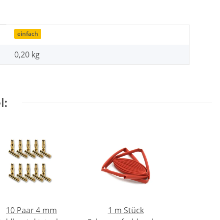
einfach
0,20 kg
l:
10 Paar 4 mm
1 m Stück