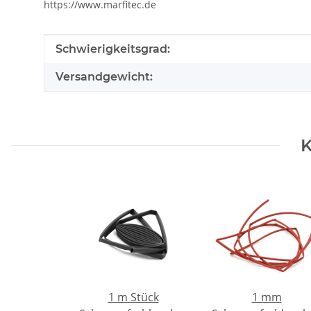
https://www.marfitec.de
Produkteigenschaft
Wert
Schwierigkeitsgrad:
Versandgewicht:
K
1 m Stück
1 mm