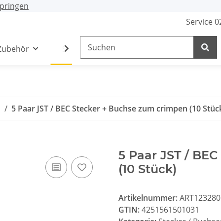
pringen
Service 
Zubehör
Stecker / Buchsen
Lade- /Adapterkab
n
5 Paar JST / BEC Stecker + Buchse zum crimpen (10 Stüc
5 Paar JST / BE
(10 Stück)
Artikelnummer:
ART123280
GTIN:
4251561501031