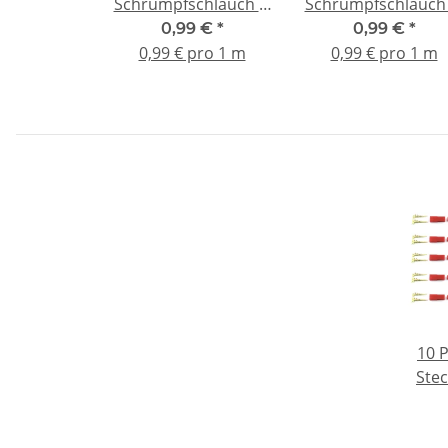
Schrumpfschlauch Ø
Schrumpfschlauch 
3 mm schwarz
Rot | Kabelisolier
0,99 €
*
0,99 €
*
& mechanischer
0,99 € pro 1 m
0,99 € pro 1 m
Schutz
10 P
Stec
GOLD
crim