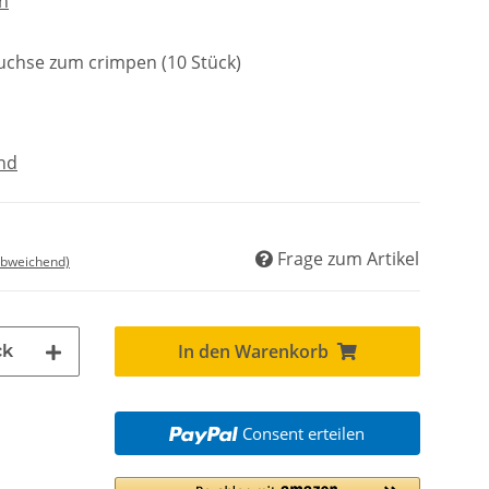
en
Buchse zum crimpen (10 Stück)
nd
Frage zum Artikel
abweichend)
In den Warenkorb
ck
Consent erteilen