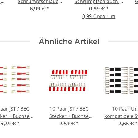
in
Schrumpfschlauch
Schrumpfschlauch Ø
G
ung
Big Box 560 tlg.
1 mm schwarz
6,99 €
*
0,99 €
*
0,99 € pro 1 m
Ähnliche Artikel
aar JST / BEC
10 Paar JST / BEC
10 Paar Uni
ker + Buchse
Stecker + Buchse
kompatibele S
 Kontakte zum
zum crimpen (20
+ Buchse 
4,39 €
*
3,59 €
*
3,65 €
*
pen (20 Stück)
Stück)
crimpen (20 S