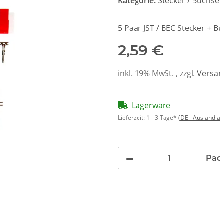
Kategorie:
Stecker / Buchs
5 Paar JST / BEC Stecker + 
2,59 €
inkl. 19% MwSt. , zzgl.
Versa
Lagerware
Lieferzeit:
1 - 3 Tage*
(DE - Ausland 
Pa