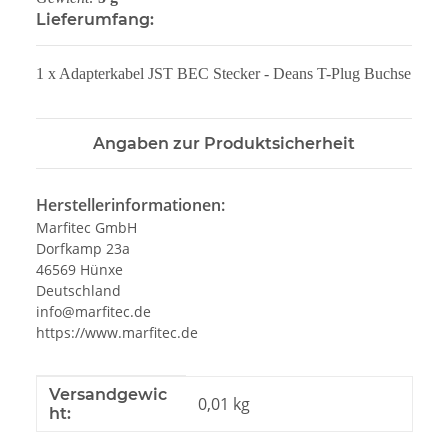
Lieferumfang:
1 x Adapterkabel JST BEC Stecker - Deans T-Plug Buchse
Angaben zur Produktsicherheit
Herstellerinformationen:
Marfitec GmbH
Dorfkamp 23a
46569 Hünxe
Deutschland
info@marfitec.de
https://www.marfitec.de
Produkteigenschaft
Wert
Versandgewic
0,01 kg
ht: