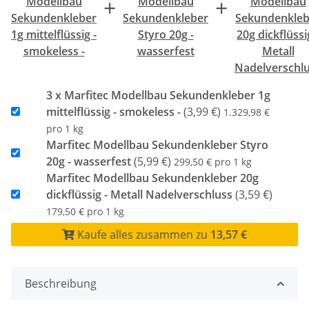
+
+
Modellbau
Modellbau
Modellbau
Sekundenkleber
Sekundenkleber
Sekundenkleb
1g mittelflüssig -
Styro 20g -
20g dickflüssi
smokeless -
wasserfest
Metall
Nadelverschl
3 x Marfitec Modellbau Sekundenkleber 1g
mittelflüssig - smokeless -
(3,99 €)
1.329,98 €
pro 1 kg
Marfitec Modellbau Sekundenkleber Styro
20g - wasserfest
(5,99 €)
299,50 € pro 1 kg
Marfitec Modellbau Sekundenkleber 20g
dickflüssig - Metall Nadelverschluss
(3,59 €)
179,50 € pro 1 kg
Kaufe alles zusammen zu
13,57 €
Beschreibung