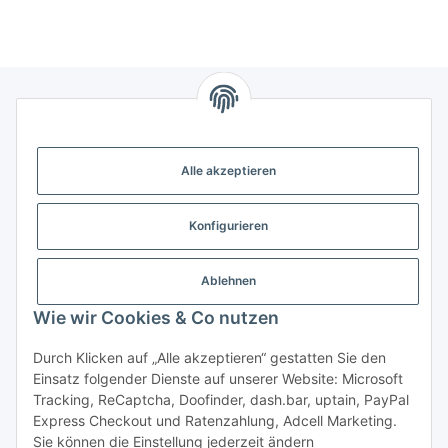
Gesetzliche Informationen
Alle akzeptieren
Weitere Informationen
Konfigurieren
Support - Hilfe
Ablehnen
Modellbau Großhandel
Wie wir Cookies & Co nutzen
Durch Klicken auf „Alle akzeptieren“ gestatten Sie den
Einsatz folgender Dienste auf unserer Website: Microsoft
Vertrag widerrufen
Tracking, ReCaptcha, Doofinder, dash.bar, uptain, PayPal
Express Checkout und Ratenzahlung, Adcell Marketing.
* Alle Preise inkl. gesetzlicher MwSt., zzgl.
Versand
Sie können die Einstellung jederzeit ändern