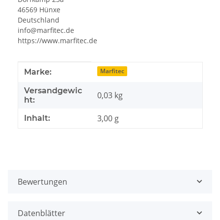
46569 Hünxe
Deutschland
info@marfitec.de
https://www.marfitec.de
Produkteigenschaft
Wert
Marfitec
Marke:
Versandgewic
0,03 kg
ht:
3,00 g
Inhalt:
Bewertungen
Datenblätter