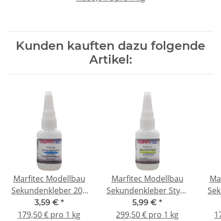
Kunden kauften dazu folgende
Artikel:
Marfitec Modellbau
Marfitec Modellbau
Ma
Sekundenkleber 20g
Sekundenkleber Styro
Sek
dickflüssig - Metall
20g - wasserfest
mit
3,59 €
*
5,99 €
*
Nadelverschluss
N
179,50 € pro 1 kg
299,50 € pro 1 kg
1