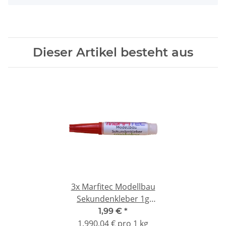
Dieser Artikel besteht aus
3x
Marfitec Modellbau
Sekundenkleber 1g
mittelflüssig - smokeless
1,99 €
*
-
1.990,04 € pro 1 kg