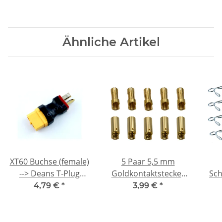
Ähnliche Artikel
XT60 Buchse (female)
5 Paar 5,5 mm
--> Deans T-Plug
Goldkontaktstecker
Sc
Stecker (male)
Verbinder
4,79 €
*
3,99 €
*
Adapterstecker XT60 /
(Stecker/Buchse)
Kr
Deans
Bananenstecker