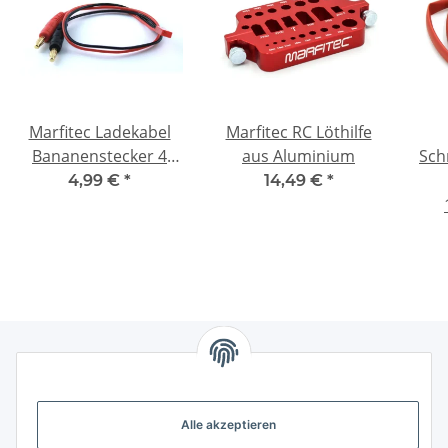
Marfitec Ladekabel
Marfitec RC Löthilfe
Bananenstecker 4
aus Aluminium
Sch
mm -> BEC JST Stecker
4,99 €
*
14,49 €
*
(male)
Gesetzliche Informationen
Alle akzeptieren