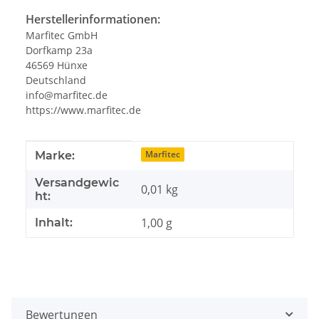
Herstellerinformationen:
Marfitec GmbH
Dorfkamp 23a
46569 Hünxe
Deutschland
info@marfitec.de
https://www.marfitec.de
Produkteigenschaft
Wert
Marfitec
Marke:
Versandgewic
0,01 kg
ht:
1,00 g
Inhalt:
Bewertungen