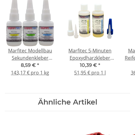
Marfitec Modellbau
Marfitec 5-Minuten
Ma
Sekundenkleber
Epoxydharzkleber
Reif
Nadelverschluss 3 x
200ml (Epoxidharz
-
8,59 €
*
10,39 €
*
20g SET - (dünn-,
100ml, Epoxidhärter
143,17 € pro 1 kg
51,95 € pro 1 l
3
mittel-, dickflüssig)
100ml)
Ähnliche Artikel