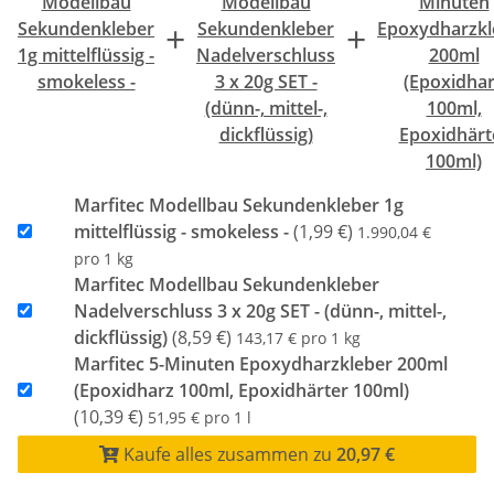
Modellbau
Modellbau
Minuten
+
+
Sekundenkleber
Sekundenkleber
Epoxydharzkl
1g mittelflüssig -
Nadelverschluss
200ml
smokeless -
3 x 20g SET -
(Epoxidha
(dünn-, mittel-,
100ml,
dickflüssig)
Epoxidhärt
100ml)
Marfitec Modellbau Sekundenkleber 1g
mittelflüssig - smokeless -
(1,99 €)
1.990,04 €
pro 1 kg
Marfitec Modellbau Sekundenkleber
Nadelverschluss 3 x 20g SET - (dünn-, mittel-,
dickflüssig)
(8,59 €)
143,17 € pro 1 kg
Marfitec 5-Minuten Epoxydharzkleber 200ml
(Epoxidharz 100ml, Epoxidhärter 100ml)
(10,39 €)
51,95 € pro 1 l
Kaufe alles zusammen zu
20,97 €