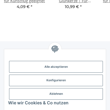
für Kunstflug geeignet
Glühkerze | Für
für
Motoren bis 15 ccm
4,09 €
*
10,99 €
*
Gesetzliche Informationen
Alle akzeptieren
Weitere Informationen
Konfigurieren
Support - Hilfe
Ablehnen
Modellbau Großhandel
Wie wir Cookies & Co nutzen