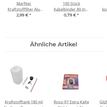
Marfitec
100 Stück
Kraftstofffilter Alu
Kabelbinder 80 mm
ko
zerlegbar | 5 mm
lang (80x2,4 mm)
B
2,99 €
*
0,79 €
*
Anschluss | CNC
natur
gefräst
Ähnliche Artikel
Kraftstofftank 180 ml
Rossi R7 Extra Kalte
Glü