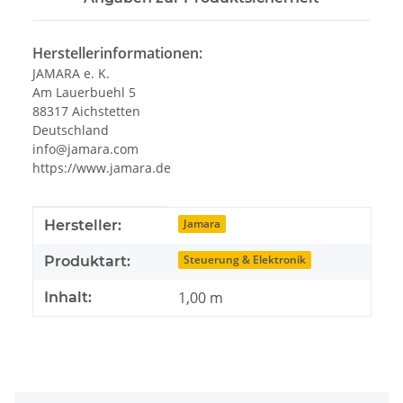
Herstellerinformationen:
JAMARA e. K.
Am Lauerbuehl 5
88317 Aichstetten
Deutschland
info@jamara.com
https://www.jamara.de
Produkteigenschaft
Wert
Jamara
Hersteller:
Steuerung & Elektronik
Produktart:
1,00 m
Inhalt: