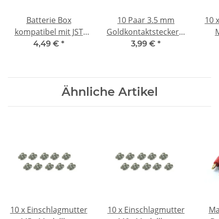
Batterie Box
10 Paar 3.5 mm
10 
kompatibel mit JST
Goldkontaktstecker |
M
BEC - mit Schalter - 4 x
Hochstrom Stecker
4,49 €
*
3,99 €
*
AA - 6 V
Buchse | 60A RC
Verbinder
Ähnliche Artikel
10 x Einschlagmutter
10 x Einschlagmutter
Ma