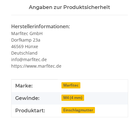
Angaben zur Produktsicherheit
Herstellerinformationen:
Marfitec GmbH
Dorfkamp 23a
46569 Hünxe
Deutschland
info@marfitec.de
https://www.marfitec.de
Produkteigenschaft
Wert
Marfitec
Marke:
M4 (4 mm)
Gewinde:
Einschlagmutter
Produktart: