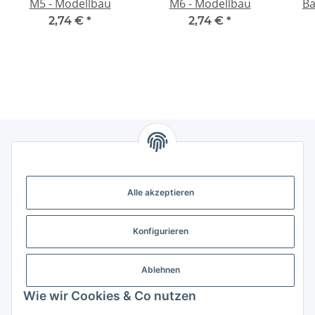
M5 - Modellbau
M6 - Modellbau
Ba
mm -
2,74 €
*
2,74 €
*
Gesetzliche Informationen
Alle akzeptieren
Weitere Informationen
Konfigurieren
Support - Hilfe
Ablehnen
Modellbau Großhandel
Wie wir Cookies & Co nutzen