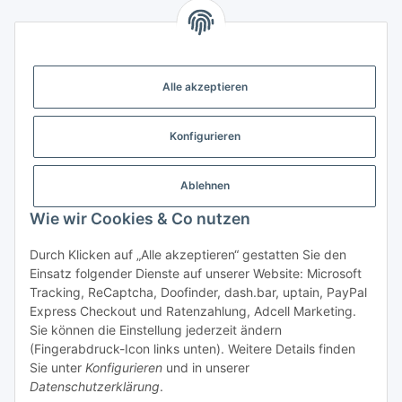
Gesetzliche Informationen
Alle akzeptieren
Weitere Informationen
Konfigurieren
Support - Hilfe
Ablehnen
Modellbau Großhandel
Wie wir Cookies & Co nutzen
Durch Klicken auf „Alle akzeptieren“ gestatten Sie den
Einsatz folgender Dienste auf unserer Website: Microsoft
Vertrag widerrufen
Tracking, ReCaptcha, Doofinder, dash.bar, uptain, PayPal
Express Checkout und Ratenzahlung, Adcell Marketing.
* Alle Preise inkl. gesetzlicher MwSt., zzgl.
Versand
Sie können die Einstellung jederzeit ändern
* gilt für Lieferungen innerhalb Deutschlands, Lieferzeiten
(Fingerabdruck-Icon links unten). Weitere Details finden
für andere Länder entnehmen Sie bitte der Schaltfläche mit
Sie unter
Konfigurieren
und in unserer
den
Versandinformationen.
Datenschutzerklärung
.