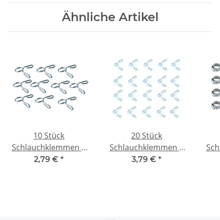
Ähnliche Artikel
10 Stück
20 Stück
Schlauchklemmen 6
Schlauchklemmen 5
Sch
mm für
mm für
Oh
2,79 €
*
3,79 €
*
Kraftstoffschlauch
Kraftstoffschlauch
Kr
nitro
nitro