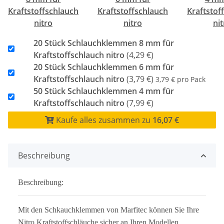
Kraftstoffschlauch
Kraftstoffschlauch
Kraftstof
nitro
nitro
ni
20 Stück Schlauchklemmen 8 mm für
Kraftstoffschlauch nitro
(4,29 €)
20 Stück Schlauchklemmen 6 mm für
Kraftstoffschlauch nitro
(3,79 €)
3,79 € pro Pack
50 Stück Schlauchklemmen 4 mm für
Kraftstoffschlauch nitro
(7,99 €)
Kaufe alles zusammen zu
16,07 €
Beschreibung
Beschreibung:
Mit den Schkauchklemmen von Marfitec können Sie Ihre
Nitro Kraftstoffschläuche sicher an Ihren Modellen