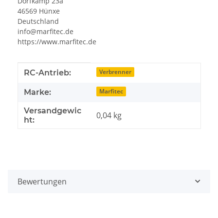
Dorfkamp 23a
46569 Hünxe
Deutschland
info@marfitec.de
https://www.marfitec.de
Produkteigenschaft
Wert
Verbrenner
RC-Antrieb:
Marfitec
Marke:
Versandgewic
0,04 kg
ht:
Bewertungen