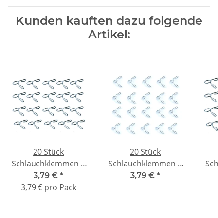
Kunden kauften dazu folgende
Artikel:
20 Stück
20 Stück
Schlauchklemmen 6
Schlauchklemmen 5
Sc
mm für
mm für
3,79 €
*
3,79 €
*
Kraftstoffschlauch
Kraftstoffschlauch
Kr
3,79 € pro Pack
nitro
nitro