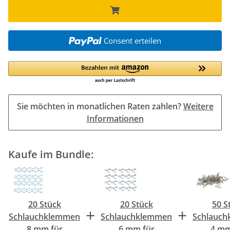
Consent erteilen
Sie möchten in monatlichen Raten zahlen?
Weitere
Informationen
Kaufe im Bundle:
20 Stück
20 Stück
50 S
+
+
Schlauchklemmen
Schlauchklemmen
Schlauc
8 mm für
6 mm für
4 mm