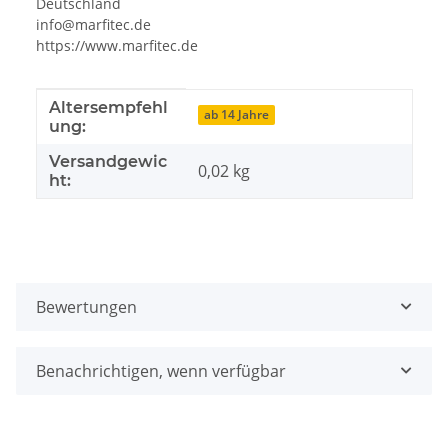
Deutschland
info@marfitec.de
https://www.marfitec.de
Produkteigenschaft
Wert
Altersempfehl
ab 14 Jahre
ung:
Versandgewic
0,02 kg
ht:
Bewertungen
Benachrichtigen, wenn verfügbar