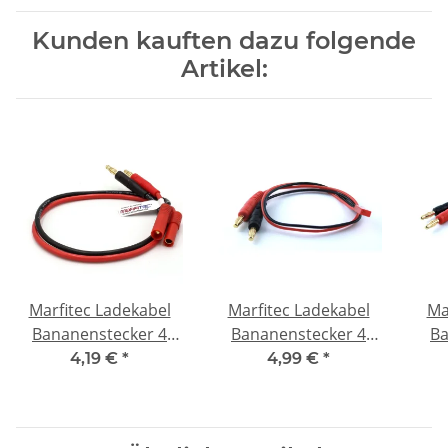
Kunden kauften dazu folgende
Artikel:
Marfitec Ladekabel
Marfitec Ladekabel
Ma
Bananenstecker 4
Bananenstecker 4
Ba
mm -> G4 Stecker
mm -> BEC JST Stecker
mm
4,19 €
*
4,99 €
*
(male)
(male)