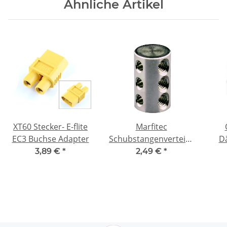
Ähnliche Artikel
XT60 Stecker- E-flite
Marfitec
EC3 Buchse Adapter
Schubstangenverteiler
D
M3 Aluminium
3,89 €
*
2,49 €
*
(dum