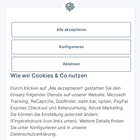
Gesetzliche Informationen
Alle akzeptieren
Weitere Informationen
Konfigurieren
Support - Hilfe
Ablehnen
Modellbau Großhandel
Wie wir Cookies & Co nutzen
Durch Klicken auf „Alle akzeptieren“ gestatten Sie den
Einsatz folgender Dienste auf unserer Website: Microsoft
Vertrag widerrufen
Tracking, ReCaptcha, Doofinder, dash.bar, uptain, PayPal
Express Checkout und Ratenzahlung, Adcell Marketing.
* Alle Preise inkl. gesetzlicher MwSt., zzgl.
Versand
Sie können die Einstellung jederzeit ändern
* gilt für Lieferungen innerhalb Deutschlands, Lieferzeiten
(Fingerabdruck-Icon links unten). Weitere Details finden
für andere Länder entnehmen Sie bitte der Schaltfläche mit
Sie unter
Konfigurieren
und in unserer
Datenschutzerklärung
.
den
Versandinformationen.