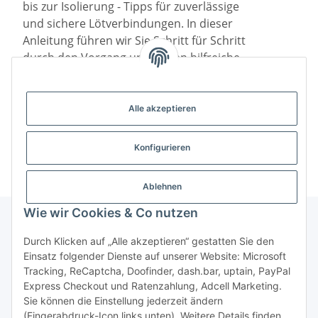
bis zur Isolierung - Tipps für zuverlässige
und sichere Lötverbindungen. In dieser
Anleitung führen wir Sie Schritt für Schritt
durch den Vorgang und bieten hilfreiche
Tipps, um sicherzustellen, dass Ihre XT90
Verbindungen zuverlässig sind.
Alle akzeptieren
Weiter
Weite
Konfigurieren
Ablehnen
Wie wir Cookies & Co nutzen
Durch Klicken auf „Alle akzeptieren“ gestatten Sie den
Einsatz folgender Dienste auf unserer Website: Microsoft
Vertrag widerrufen
Tracking, ReCaptcha, Doofinder, dash.bar, uptain, PayPal
Express Checkout und Ratenzahlung, Adcell Marketing.
* Alle Preise inkl. gesetzlicher MwSt., zzgl.
Versand
Sie können die Einstellung jederzeit ändern
* gilt für Lieferungen innerhalb Deutschlands, Lieferzeiten
(Fingerabdruck-Icon links unten). Weitere Details finden