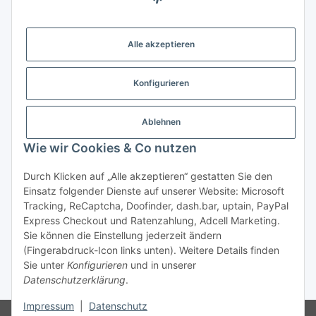
Gesetzliche Informationen
Alle akzeptieren
Weitere Informationen
Konfigurieren
Support - Hilfe
Ablehnen
Modellbau Großhandel
Wie wir Cookies & Co nutzen
Durch Klicken auf „Alle akzeptieren“ gestatten Sie den
Einsatz folgender Dienste auf unserer Website: Microsoft
Vertrag widerrufen
Tracking, ReCaptcha, Doofinder, dash.bar, uptain, PayPal
Express Checkout und Ratenzahlung, Adcell Marketing.
* Alle Preise inkl. gesetzlicher MwSt., zzgl.
Versand
Sie können die Einstellung jederzeit ändern
* gilt für Lieferungen innerhalb Deutschlands, Lieferzeiten
(Fingerabdruck-Icon links unten). Weitere Details finden
für andere Länder entnehmen Sie bitte der Schaltfläche mit
Sie unter
Konfigurieren
und in unserer
den
Versandinformationen.
Datenschutzerklärung
.
Impressum
|
Datenschutz