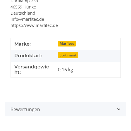
Dorfkamp 23a
46569 Hünxe
Deutschland
info@marfitec.de
https://www.marfitec.de
Produkteigenschaft
Wert
Marfitec
Marke:
Sortiment
Produktart:
Versandgewic
0,16 kg
ht:
Bewertungen