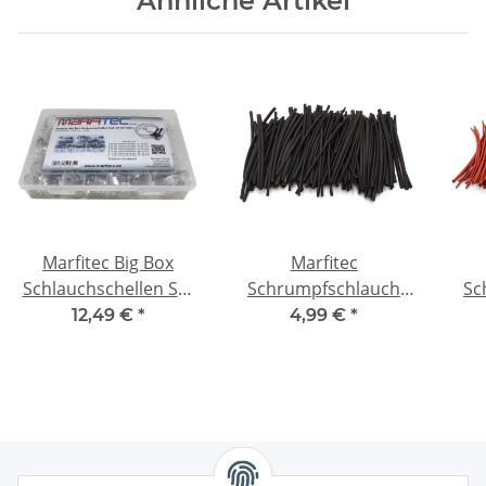
Ähnliche Artikel
Marfitec Big Box
Marfitec
Schlauchschellen Set
Schrumpfschlauch
Sc
60 tlg.
Set SM 120 tlg.
Se
12,49 €
*
4,99 €
*
schwarz