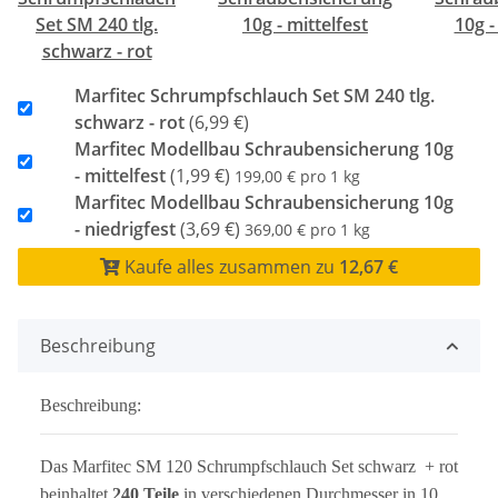
Set SM 240 tlg.
10g - mittelfest
10g -
schwarz - rot
Marfitec Schrumpfschlauch Set SM 240 tlg.
schwarz - rot
(6,99 €)
Marfitec Modellbau Schraubensicherung 10g
- mittelfest
(1,99 €)
199,00 € pro 1 kg
Marfitec Modellbau Schraubensicherung 10g
- niedrigfest
(3,69 €)
369,00 € pro 1 kg
Kaufe alles zusammen zu
12,67 €
Beschreibung
Beschreibung:
Das Marfitec SM 120 Schrumpfschlauch Set schwarz + rot
beinhaltet
240 Teile
in verschiedenen Durchmesser in 10