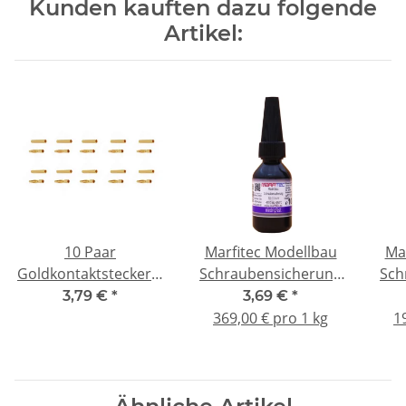
Kunden kauften dazu folgende
Artikel:
10 Paar
Marfitec Modellbau
Ma
Goldkontaktstecker 2
Schraubensicherung
Sch
mm (kurz)
10g - niedrigfest
3,79 €
*
3,69 €
*
Goldverbinder
369,00 € pro 1 kg
1
(Stecker/Buchse)