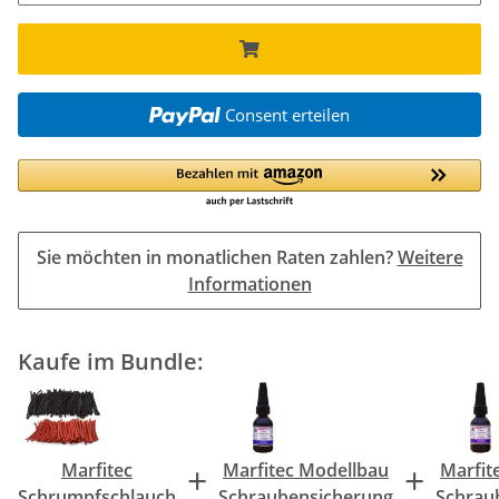
Consent erteilen
Sie möchten in monatlichen Raten zahlen?
Weitere
Informationen
Kaufe im Bundle:
+
+
Marfitec
Marfitec Modellbau
Marfit
Schrumpfschlauch
Schraubensicherung
Schrau