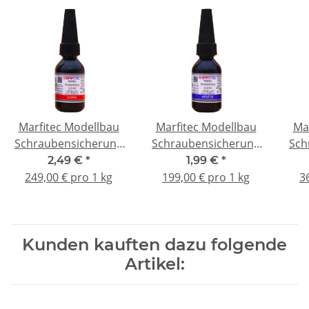
Marfitec Modellbau
Marfitec Modellbau
Ma
Schraubensicherung
Schraubensicherung
Sch
10g - hochfest
10g - mittelfest
1
2,49 €
*
1,99 €
*
249,00 € pro 1 kg
199,00 € pro 1 kg
3
Kunden kauften dazu folgende
Artikel: