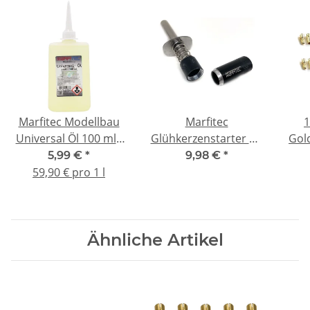
Marfitec Modellbau
Marfitec
1
Universal Öl 100 ml -
Glühkerzenstarter AA
Gol
Trapezflasche
| RC Modellbau |
Ho
5,99 €
*
9,98 €
*
Verbrennungsmotor
B
59,90 € pro 1 l
Start
Ähnliche Artikel