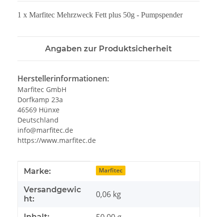
1 x Marfitec Mehrzweck Fett plus 50g - Pumpspender
Angaben zur Produktsicherheit
Herstellerinformationen:
Marfitec GmbH
Dorfkamp 23a
46569 Hünxe
Deutschland
info@marfitec.de
https://www.marfitec.de
Produkteigenschaft
Wert
Marfitec
Marke:
Versandgewic
0,06 kg
ht:
50,00 g
Inhalt: