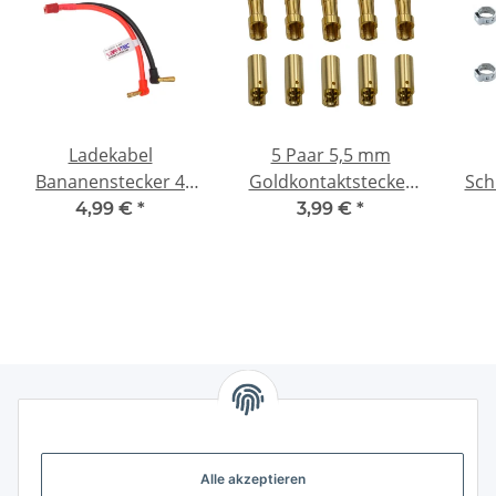
Ladekabel
5 Paar 5,5 mm
Bananenstecker 4
Goldkontaktstecker
Sch
mm abgewinkelt ->
Verbinder
Oh
4,99 €
*
3,99 €
*
Deans (male)
(Stecker/Buchse)
Kr
Bananenstecker
Gesetzliche Informationen
Alle akzeptieren