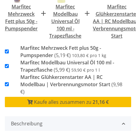
Marfitec
Marfitec
Marfitec
+
+
Mehrzweck
Modellbau
Glühkerzenstarte
Fett plus 50g -
Universal Öl
AA | RC Modellbau
Pumpspender
100 ml -
Verbrennungsmot
Trapezflasche
Start
Marfitec Mehrzweck Fett plus 50g -
Pumpspender
(5,19 €)
103,80 € pro 1 kg
Marfitec Modellbau Universal Öl 100 ml -
Trapezflasche
(5,99 €)
59,90 € pro 1 l
Marfitec Glühkerzenstarter AA | RC
Modellbau | Verbrennungsmotor Start
(9,98
€)
Kaufe alles zusammen zu
21,16 €
Beschreibung