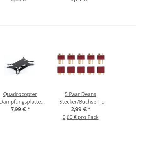
Quadrocopter
5 Paar Deans
Dämpfungsplatte
Stecker/Buchse T-
Marfitec V6235
Verbinder
7,99 €
*
2,99 €
*
dumping mount) 62
0,60 € pro Pack
x 35