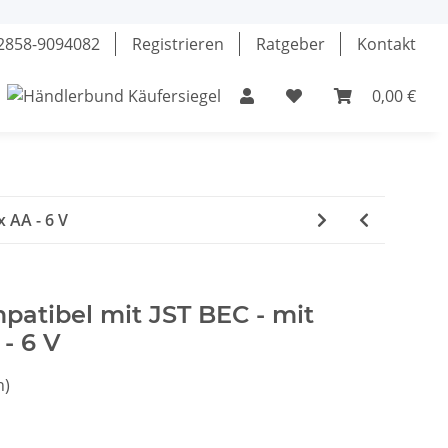
02858-9094082
Registrieren
Ratgeber
Kontakt
0,00 €
el
Klebstoffe
Fette & Öle
Werkzeuge
x AA - 6 V
patibel mit JST BEC - mit
 - 6 V
n)