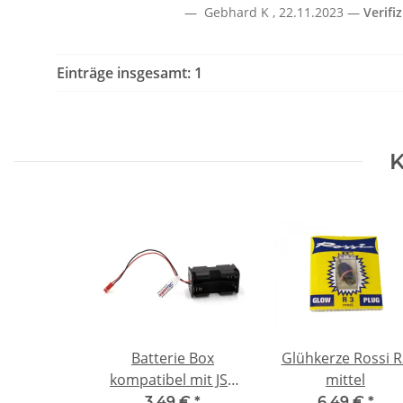
Gebhard K
,
22.11.2023
Verifi
Einträge insgesamt: 1
K
Batterie Box
Glühkerze Rossi R
kompatibel mit JST
mittel
BEC - 4 x AA - 6 V
3,49 €
*
6,49 €
*