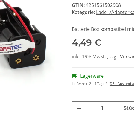
GTIN:
4251561502908
Kategorie:
Lade- /Adapterk
Batterie Box kompatibel mit 
4,49 €
inkl. 19% MwSt. , zzgl.
Versa
Lagerware
Lieferzeit:
2 - 4 Tage*
(DE - Ausland 
Stü