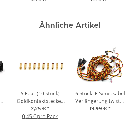
Anschluss | CNC
gefräst
Ähnliche Artikel
5 Paar (10 Stück)
6 Stück JR Servokabel
T
Goldkontaktstecker
Verlängerung twistet
3.5 mm
100 cm laenge
2,25 €
*
19,99 €
*
Goldverbinder
(male/female)
(
0,45 € pro Pack
(Stecker/Buchse)