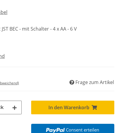
abel
JST BEC - mit Schalter - 4 x AA - 6 V
nd
Frage zum Artikel
abweichend)
In den Warenkorb
ck
Consent erteilen