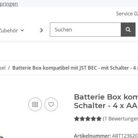
pringen
Service 
Zubehör
Stecker / Buchsen
Lade- /Adapterkab
bel
Batterie Box kompatibel mit JST BEC - mit Schalter - 4 
Batterie Box kom
Schalter - 4 x AA
(1 Bewertunge
Artikelnummer:
ART123620