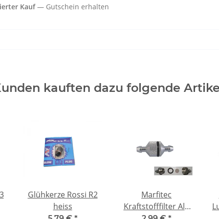
zierter Kauf
Gutschein erhalten
unden kauften dazu folgende Artike
3
Glühkerze Rossi R2
Marfitec
heiss
Kraftstofffilter Alu
L
zerlegbar | 5 mm
5,79 €
*
2,99 €
*