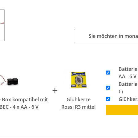
Sie möchten in mona
Batterie
AA - 6 V
Batterie
+
€)
Glühkerz
e Box kompatibel mit
Glühkerze
BEC - 4 x AA - 6 V
Rossi R3 mittel