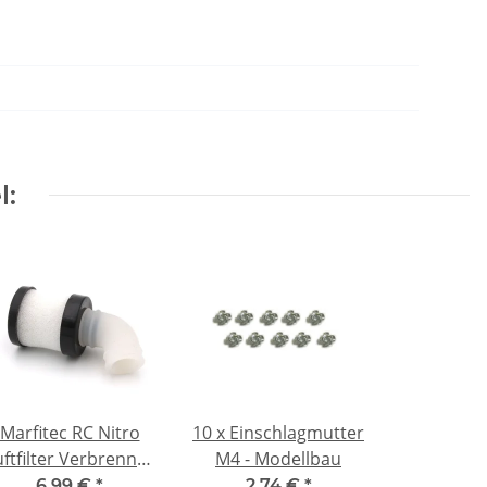
l:
Marfitec RC Nitro
10 x Einschlagmutter
uftfilter Verbrenner
M4 - Modellbau
1:8 schwarz
6,99 €
*
2,74 €
*