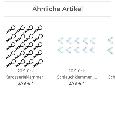
Ähnliche Artikel
20 Stück
10 Stück
Karosserieklammern
Schlauchklemmen 4
Sc
1:10 R Splinte 23 mm -
mm für
3,79 €
*
2,79 €
*
schwarz
Kraftstoffschlauch
Kr
nitro