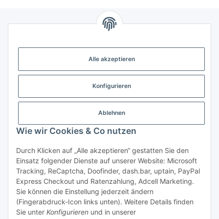
Gesetzliche Informationen
Alle akzeptieren
Weitere Informationen
Konfigurieren
Support - Hilfe
Ablehnen
Modellbau Großhandel
Wie wir Cookies & Co nutzen
Durch Klicken auf „Alle akzeptieren“ gestatten Sie den
Einsatz folgender Dienste auf unserer Website: Microsoft
Vertrag widerrufen
Tracking, ReCaptcha, Doofinder, dash.bar, uptain, PayPal
Express Checkout und Ratenzahlung, Adcell Marketing.
* Alle Preise inkl. gesetzlicher MwSt., zzgl.
Versand
Sie können die Einstellung jederzeit ändern
* gilt für Lieferungen innerhalb Deutschlands, Lieferzeiten
(Fingerabdruck-Icon links unten). Weitere Details finden
für andere Länder entnehmen Sie bitte der Schaltfläche mit
Sie unter
Konfigurieren
und in unserer