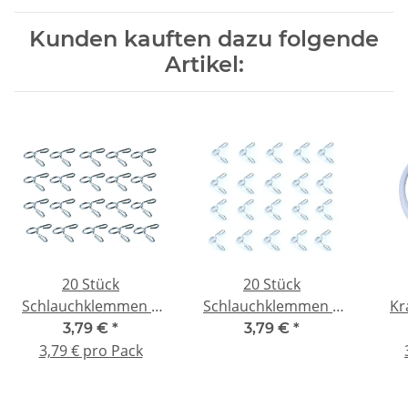
Kunden kauften dazu folgende
Artikel:
20 Stück
20 Stück
Schlauchklemmen 6
Schlauchklemmen 5
Kr
mm für
mm für
Sili
3,79 €
*
3,79 €
*
Kraftstoffschlauch
Kraftstoffschlauch
Ø 
3,79 € pro Pack
nitro
nitro