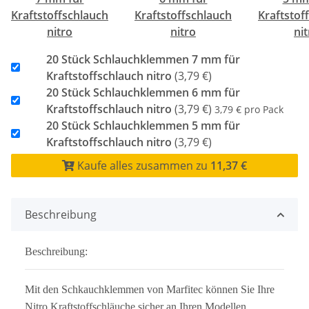
Kraftstoffschlauch
Kraftstoffschlauch
Kraftstof
nitro
nitro
ni
20 Stück Schlauchklemmen 7 mm für
Kraftstoffschlauch nitro
(3,79 €)
20 Stück Schlauchklemmen 6 mm für
Kraftstoffschlauch nitro
(3,79 €)
3,79 € pro Pack
20 Stück Schlauchklemmen 5 mm für
Kraftstoffschlauch nitro
(3,79 €)
Kaufe alles zusammen zu
11,37 €
Beschreibung
Beschreibung:
Mit den Schkauchklemmen von Marfitec können Sie Ihre
Nitro Kraftstoffschläuche sicher an Ihren Modellen