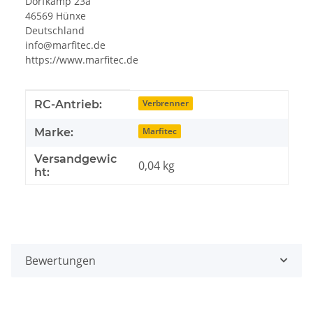
Dorfkamp 23a
46569 Hünxe
Deutschland
info@marfitec.de
https://www.marfitec.de
Produkteigenschaft
Wert
Verbrenner
RC-Antrieb:
Marfitec
Marke:
Versandgewic
0,04 kg
ht:
Bewertungen