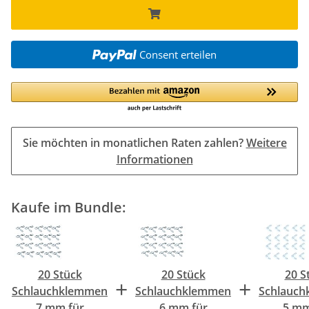
Consent erteilen
Sie möchten in monatlichen Raten zahlen?
Weitere
Informationen
Kaufe im Bundle:
20 Stück
20 Stück
20 S
+
+
Schlauchklemmen
Schlauchklemmen
Schlauc
7 mm für
6 mm für
5 mm