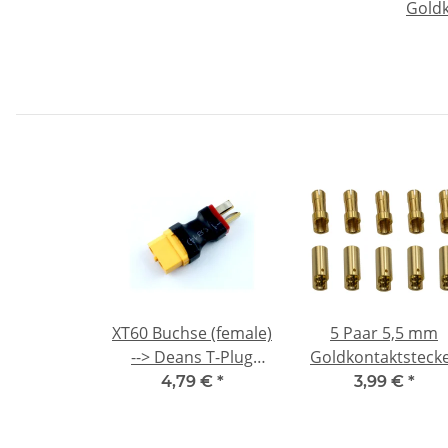
Goldk
| Hoc
Buc
XT60 Buchse (female)
5 Paar 5,5 mm
--> Deans T-Plug
Goldkontaktsteck
Stecker (male)
Verbinder
4,79 €
*
3,99 €
*
Adapterstecker XT60
(Stecker/Buchse)
/ Deans
Bananenstecker