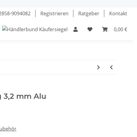
02858-9094082
Registrieren
Ratgeber
Kontakt
0,00 €
el
Klebstoffe
Fette & Öle
Werkzeuge
ng 3,2 mm Alu
Zubehör