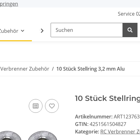
pringen
Service 
Zubehör
Stecker / Buchsen
Lade- /Adapterkab
 Verbrenner Zubehör
10 Stück Stellring 3,2 mm Alu
10 Stück Stellri
Artikelnummer:
ART123763
GTIN:
4251561504827
Kategorie:
RC Verbrenner 