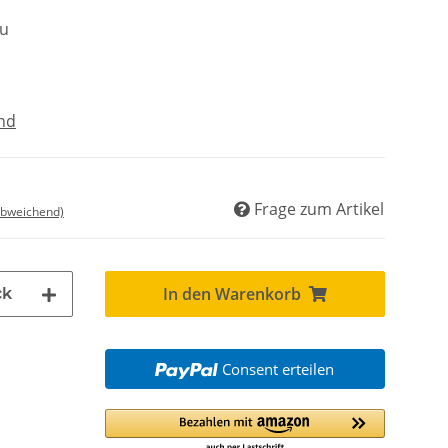
lu
nd
Frage zum Artikel
abweichend)
In den Warenkorb
ck
Consent erteilen