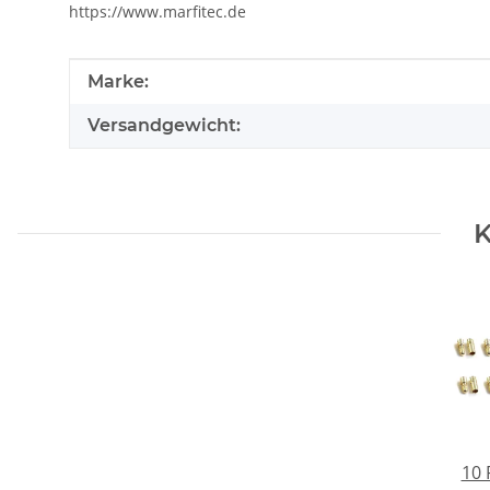
https://www.marfitec.de
Produkteigenschaft
Wert
Marke:
Versandgewicht:
K
10 