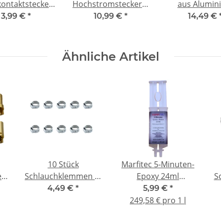
ontaktstecker
Hochstromstecker |
aus Alumin
hstrom Stecker
10 Paar | 30A |
3,99 €
*
10,99 €
*
14,49 €
hse | 60A RC
Goldkontakte &
Verbinder
Knickschutz
Ähnliche Artikel
10 Stück
Marfitec 5-Minuten-
er
Schlauchklemmen 1-
Epoxy 24ml
S
Ohr 5.3~6.5mm für
Doppelkartusche
4,49 €
*
5,99 €
*
Kraftstoffschlauch
RTU
249,58 € pro 1 l
nitro