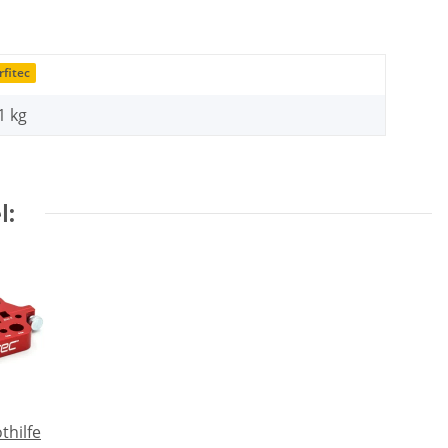
fitec
1 kg
l:
thilfe