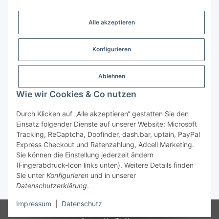
Gesetzliche Informationen
Alle akzeptieren
Weitere Informationen
Konfigurieren
Support - Hilfe
Ablehnen
Modellbau Großhandel
Wie wir Cookies & Co nutzen
Durch Klicken auf „Alle akzeptieren“ gestatten Sie den
Einsatz folgender Dienste auf unserer Website: Microsoft
Vertrag widerrufen
Tracking, ReCaptcha, Doofinder, dash.bar, uptain, PayPal
Express Checkout und Ratenzahlung, Adcell Marketing.
* Alle Preise inkl. gesetzlicher MwSt., zzgl.
Versand
Sie können die Einstellung jederzeit ändern
* gilt für Lieferungen innerhalb Deutschlands, Lieferzeiten
(Fingerabdruck-Icon links unten). Weitere Details finden
für andere Länder entnehmen Sie bitte der Schaltfläche mit
Sie unter
Konfigurieren
und in unserer
den
Versandinformationen.
Datenschutzerklärung
.
Impressum
|
Datenschutz
© Marfitec.de
Besucherzähler: 1720452