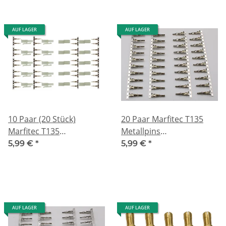
AUF LAGER
AUF LAGER
10 Paar (20 Stück)
20 Paar Marfitec T135
Marfitec T135
Metallpins
Steckverbinder
Stecker/Buchse
5,99 €
*
5,99 €
*
kompatibel mit Tamiya
kompatibel mit Tamiya
(Stecker/Buchse)
AUF LAGER
AUF LAGER