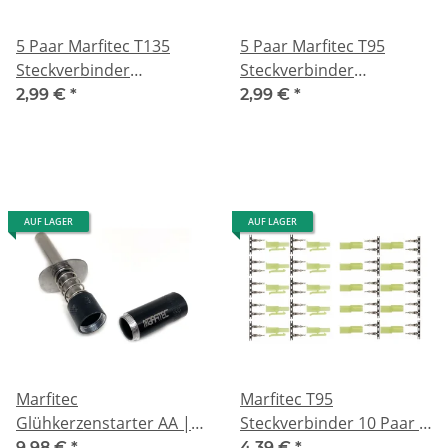
5 Paar Marfitec T135
5 Paar Marfitec T95
Steckverbinder
Steckverbinder
kompatibel mit Tamiya
kompatibel mit Mini
2,99 €
*
2,99 €
*
(Stecker / Buchse) crimp
Tamiya (Stecker /
Set
Buchse) crimp Set
AUF LAGER
AUF LAGER
Marfitec
Marfitec T95
Glühkerzenstarter AA |
Steckverbinder 10 Paar |
RC Modellbau |
Mini Tamiya kompatibel |
9,98 €
*
4,39 €
*