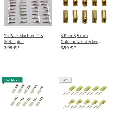
20 Paar Marfitec T95
5 Paar 5,5 mm
Metallpins
Goldkontaktstecker
Stecker/Buchse
Verbinder
3,99 €
*
3,99 €
*
kompatibel mit Mini
(Stecker/Buchse)
Tamiya
Bananenstecker
AUF LAGER
TOP