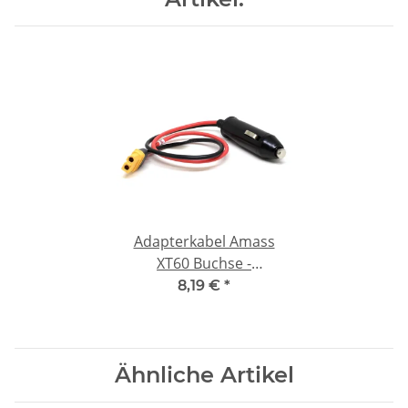
Adapterkabel Amass
XT60 Buchse -
Zigarettenanzünder
8,19 €
*
Stecker 180W
Ähnliche Artikel