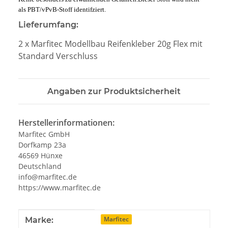
als PBT/vPvB-Stoff identifziert.
Lieferumfang:
2 x Marfitec Modellbau Reifenkleber 20g Flex mit
Standard Verschluss
Angaben zur Produktsicherheit
Herstellerinformationen:
Marfitec GmbH
Dorfkamp 23a
46569 Hünxe
Deutschland
info@marfitec.de
https://www.marfitec.de
Produkteigenschaft
Wert
Marfitec
Marke: