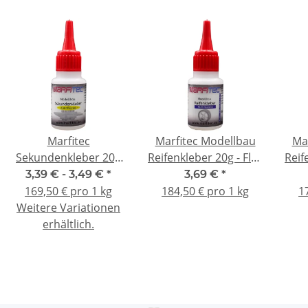
Marfitec
Marfitec Modellbau
Ma
Sekundenkleber 20g
Reifenkleber 20g - Flex
Reif
dünnflüssig -
- Standard Verschluss
- St
3,39 € -
3,49 €
*
3,69 €
*
mittelflüssig -
169,50 € pro 1 kg
184,50 € pro 1 kg
1
dickflüssig -Standard
Weitere Variationen
Verschluss
erhältlich.