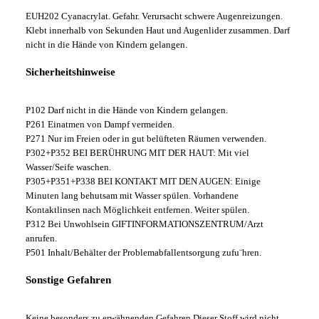
EUH202 Cyanacrylat. Gefahr. Verursacht schwere Augenreizungen.
Klebt innerhalb von Sekunden Haut und Augenlider zusammen. Darf
nicht in die Hände von Kindern gelangen.
Sicherheitshinweise
P102 Darf nicht in die Hände von Kindern gelangen.
P261 Einatmen von Dampf vermeiden.
P271 Nur im Freien oder in gut belüfteten Räumen verwenden.
P302+P352 BEI BERÜHRUNG MIT DER HAUT: Mit viel
Wasser/Seife waschen.
P305+P351+P338 BEI KONTAKT MIT DEN AUGEN: Einige
Minuten lang behutsam mit Wasser spülen. Vorhandene
Kontaktlinsen nach Möglichkeit entfernen. Weiter spülen.
P312 Bei Unwohlsein GIFTINFORMATIONSZENTRUM/Arzt
anrufen.
P501 Inhalt/Behälter der Problemabfallentsorgung zufu¨hren.
Sonstige Gefahren
Keine besonders zu erwähnenden Gefahren.Dieser Stoff wird nicht