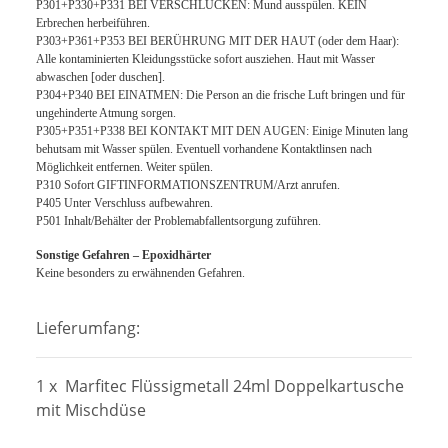
P301+P330+P331 BEI VERSCHLUCKEN: Mund ausspülen. KEIN
Erbrechen herbeiführen.
P303+P361+P353 BEI BERÜHRUNG MIT DER HAUT (oder dem Haar):
Alle kontaminierten Kleidungsstücke sofort ausziehen. Haut mit Wasser
abwaschen [oder duschen].
P304+P340 BEI EINATMEN: Die Person an die frische Luft bringen und für
ungehinderte Atmung sorgen.
P305+P351+P338 BEI KONTAKT MIT DEN AUGEN: Einige Minuten lang
behutsam mit Wasser spülen. Eventuell vorhandene Kontaktlinsen nach
Möglichkeit entfernen. Weiter spülen.
P310 Sofort GIFTINFORMATIONSZENTRUM/Arzt anrufen.
P405 Unter Verschluss aufbewahren.
P501 Inhalt/Behälter der Problemabfallentsorgung zuführen.
Sonstige Gefahren – Epoxidhärter
Keine besonders zu erwähnenden Gefahren.
Lieferumfang:
1 x Marfitec Flüssigmetall 24ml Doppelkartusche
mit Mischdüse