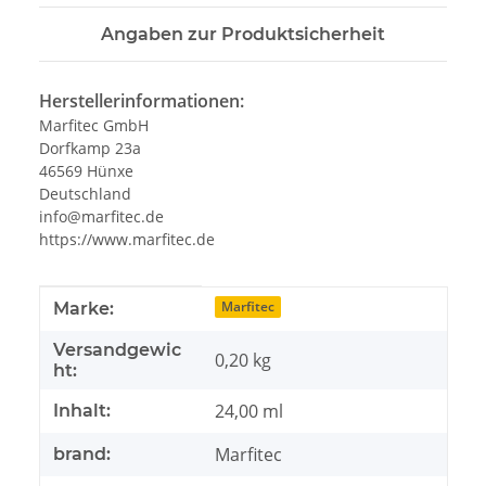
Angaben zur Produktsicherheit
Herstellerinformationen:
Marfitec GmbH
Dorfkamp 23a
46569 Hünxe
Deutschland
info@marfitec.de
https://www.marfitec.de
Produkteigenschaft
Wert
Marfitec
Marke:
Versandgewic
0,20 kg
ht:
24,00 ml
Inhalt:
Marfitec
brand: