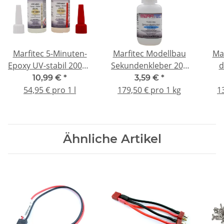
Marfitec 5-Minuten-
Marfitec Modellbau
Ma
Epoxy UV-stabil 200ml
Sekundenkleber 20g
d
(Epoxidharz 100ml,
dickflüssig - Metall
Flä
10,99 €
*
3,59 €
*
Epoxidhärter 100ml)
Nadelverschluss
54,95 € pro 1 l
179,50 € pro 1 kg
1
Ähnliche Artikel