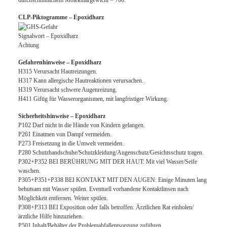
CLP-Piktogramme – Epoxidharz
Signalwort – Epoxidharz
Achtung
Gefahrenhinweise – Epoxidharz
H315 Verursacht Hautreizungen.
H317 Kann allergische Hautreaktionen verursachen.
H319 Verursacht schwere Augenreizung.
H411 Giftig für Wasserorganismen, mit langfristiger Wirkung.
Sicherheitshinweise – Epoxidharz
P102 Darf nicht in die Hände von Kindern gelangen.
P261 Einatmen von Dampf vermeiden.
P273 Freisetzung in die Umwelt vermeiden.
P280 Schutzhandschuhe/Schutzkleidung/Augenschutz/Gesichtsschutz tragen.
P302+P352 BEI BERÜHRUNG MIT DER HAUT: Mit viel Wasser/Seife
waschen.
P305+P351+P338 BEI KONTAKT MIT DEN AUGEN: Einige Minuten lang
behutsam mit Wasser spülen. Eventuell vorhandene Kontaktlinsen nach
Möglichkeit entfernen. Weiter spülen.
P308+P313 BEI Exposition oder falls betroffen: Ärztlichen Rat einholen/
ärztliche Hilfe hinzuziehen.
P501 Inhalt/Behälter der Problemabfallentsorgung zuführen.