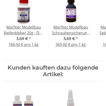
Marfitec Modellbau
Marfitec Modellbau
Ma
Reifenkleber 20g - Flex
Schraubensicherung
Sek
- Standard Verschluss
10g - niedrigfest
3,69 €
*
3,69 €
*
Sta
184,50 € pro 1 kg
369,00 € pro 1 kg
1
Kunden kauften dazu folgende
Artikel: