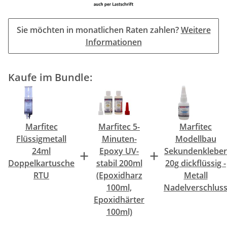
Sie möchten in monatlichen Raten zahlen?
Weitere
Informationen
Kaufe im Bundle:
Marfitec
Marfitec 5-
Marfitec
Flüssigmetall
Minuten-
Modellbau
+
+
24ml
Epoxy UV-
Sekundenkleber
Doppelkartusche
stabil 200ml
20g dickflüssig -
RTU
(Epoxidharz
Metall
100ml,
Nadelverschlus
Epoxidhärter
100ml)