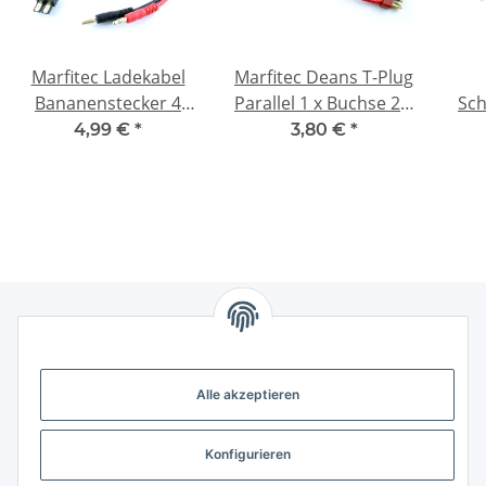
Marfitec Ladekabel
Marfitec Deans T-Plug
Bananenstecker 4
Parallel 1 x Buchse 2 x
Sc
mm -> Traxxas
Stecker Adapterkabel
4,99 €
*
3,80 €
*
Stecker (male)
Kr
Gesetzliche Informationen
Alle akzeptieren
Weitere Informationen
Konfigurieren