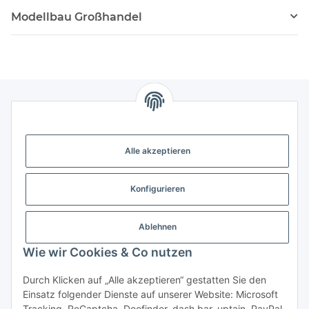
Modellbau Großhandel
Gesetzliche Informationen
Alle akzeptieren
Weitere Informationen
Konfigurieren
Support - Hilfe
Ablehnen
Modellbau Großhandel
Wie wir Cookies & Co nutzen
Durch Klicken auf „Alle akzeptieren“ gestatten Sie den
Einsatz folgender Dienste auf unserer Website: Microsoft
Vertrag widerrufen
Tracking, ReCaptcha, Doofinder, dash.bar, uptain, PayPal