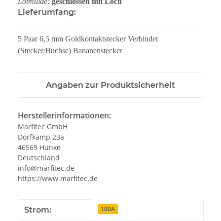
Lötmulde:
geschlossen mit Loch
Lieferumfang:
5 Paar 6,5 mm Goldkontaktstecker Verbinder
(Stecker/Buchse) Bananenstecker
Angaben zur Produktsicherheit
Herstellerinformationen:
Marfitec GmbH
Dorfkamp 23a
46569 Hünxe
Deutschland
info@marfitec.de
https://www.marfitec.de
Produkteigenschaft
Wert
100A
Strom: