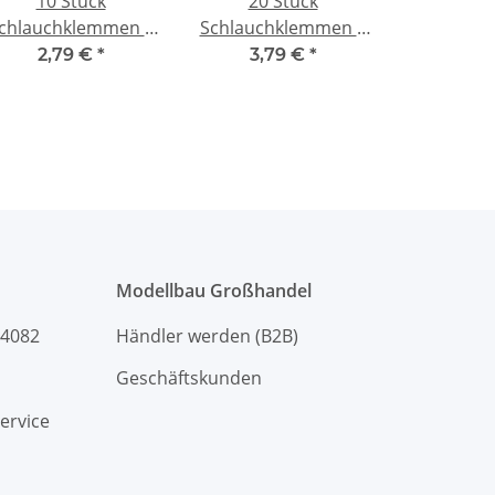
10 Stück
20 Stück
chlauchklemmen 5
Schlauchklemmen 7
mm für
mm für
2,79 €
*
3,79 €
*
Kraftstoffschlauch
Kraftstoffschlauch
nitro
nitro
Modellbau Großhandel
94082
Händler werden (B2B)
Geschäftskunden
ervice