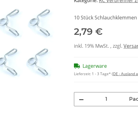
Kategorie:
RC Verbrenner 
10 Stück Schlauchklemmen 4
2,79 €
inkl. 19% MwSt. , zzgl.
Versa
Lagerware
Lieferzeit:
1 - 3 Tage*
(DE - Ausland 
Pa