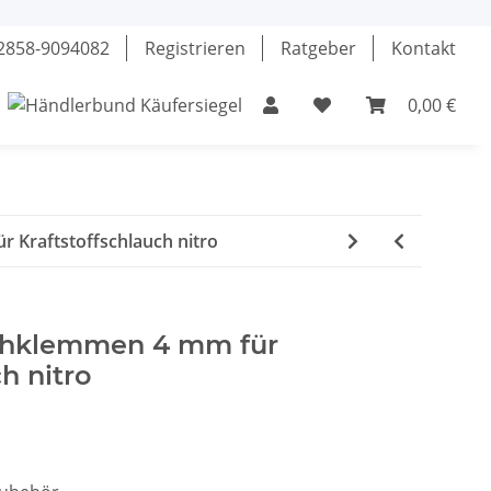
02858-9094082
Registrieren
Ratgeber
Kontakt
0,00 €
el
Klebstoffe
Fette & Öle
Werkzeuge
 Kraftstoffschlauch nitro
uchklemmen 4 mm für
h nitro