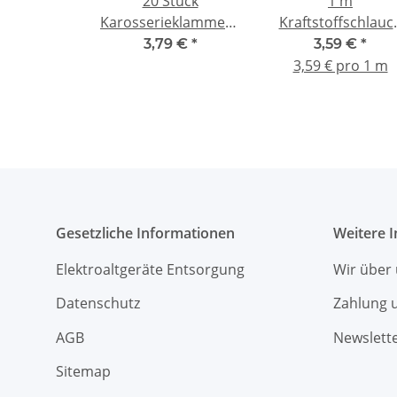
20 Stück
1 m
Karosserieklammern
Kraftstoffschlauc
1:8 R Splinte 30 mm -
Silikon Ø 3 mm
3,79 €
*
3,59 €
*
schwarz
innen, Ø außen 6
3,59 € pro 1 m
mm + 4 Klemme
Gesetzliche Informationen
Weitere 
Elektroaltgeräte Entsorgung
Wir über
Datenschutz
Zahlung 
AGB
Newslett
Sitemap