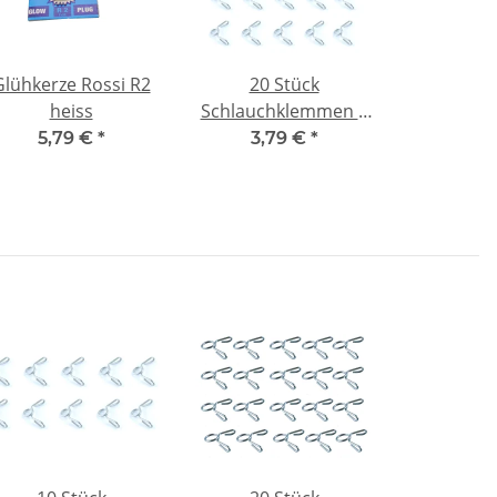
Glühkerze Rossi R2
20 Stück
heiss
Schlauchklemmen 5
mm für
5,79 €
*
3,79 €
*
Kraftstoffschlauch
nitro