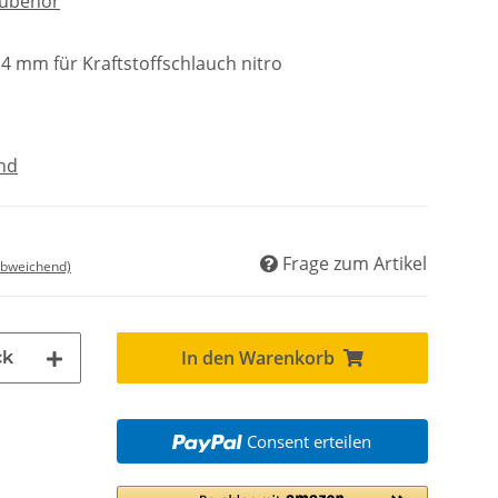
Zubehör
 mm für Kraftstoffschlauch nitro
nd
Frage zum Artikel
abweichend)
In den Warenkorb
ck
Consent erteilen