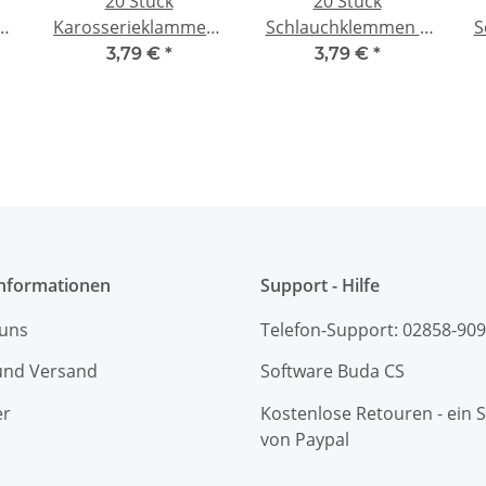
20 Stück
20 Stück
h
Karosserieklammern
Schlauchklemmen 4
S
1:10 R Splinte 23 mm
mm für
3,79 €
*
3,79 €
*
- schwarz
Kraftstoffschlauch
n
nitro
Informationen
Support - Hilfe
 uns
Telefon-Support: 02858-90
und Versand
Software Buda CS
er
Kostenlose Retouren - ein S
von Paypal