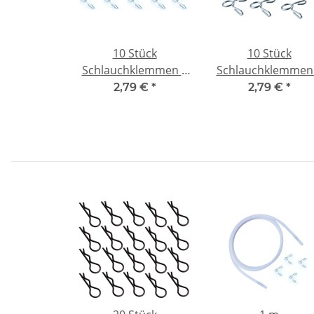
10 Stück
10 Stück
Schlauchklemmen 5
Schlauchklemmen
mm für
mm für
2,79 €
*
2,79 €
*
Kraftstoffschlauch
Kraftstoffschlauc
nitro
nitro