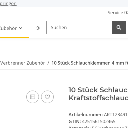
pringen
Service 
Zubehör
Stecker / Buchsen
Lade- /Adapterkab
 Verbrenner Zubehör
10 Stück Schlauchklemmen 4 mm für
10 Stück Schla
Kraftstoffschlauc
Artikelnummer:
ART123491
GTIN:
4251561502465