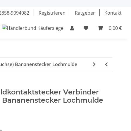
02858-9094082
Registrieren
Ratgeber
Kontakt
0,00 €
el
Klebstoffe
Fette & Öle
Werkzeuge
Buchse) Bananenstecker Lochmulde
ldkontaktstecker Verbinder
) Bananenstecker Lochmulde