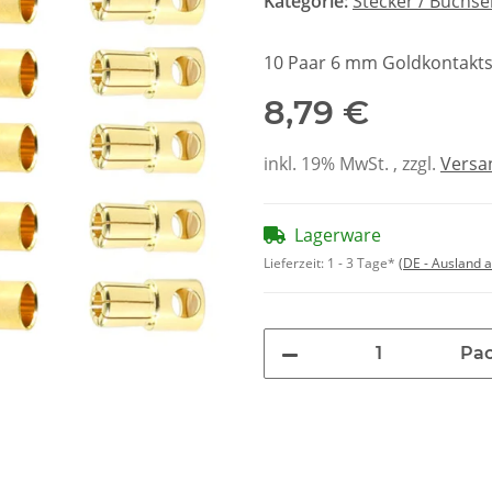
Kategorie:
Stecker / Buchs
10 Paar 6 mm Goldkontakts
8,79 €
inkl. 19% MwSt. , zzgl.
Versa
Lagerware
Lieferzeit:
1 - 3 Tage*
(DE - Ausland 
Pa