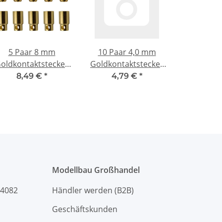
5 Paar 8 mm
10 Paar 4,0 mm
oldkontaktstecker
Goldkontaktstecker
Verbinder
Verbinder
8,49 €
*
4,79 €
*
(Stecker/Buchse)
(Stecker/Buchse)
Lochmulde
Lochmulde
Modellbau Großhandel
94082
Händler werden (B2B)
Geschäftskunden