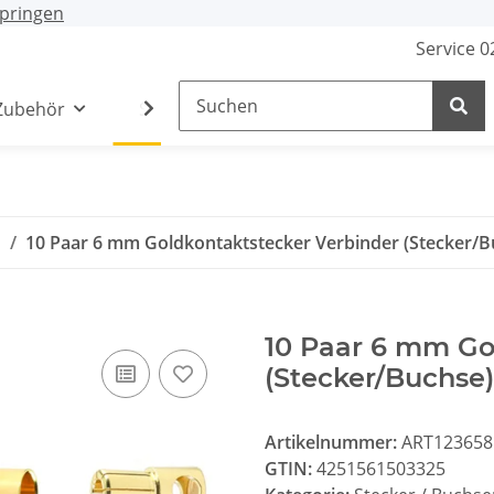
pringen
Service 
Zubehör
Stecker / Buchsen
Lade- /Adapterkab
n
10 Paar 6 mm Goldkontaktstecker Verbinder (Stecker/
10 Paar 6 mm Go
(Stecker/Buchse
Artikelnummer:
ART123658
GTIN:
4251561503325