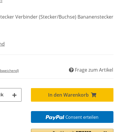
en
tecker Verbinder (Stecker/Buchse) Bananenstecker
nd
Frage zum Artikel
abweichend)
In den Warenkorb
ck
Consent erteilen