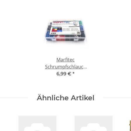
Marfitec
Schrumpfschlauch
Big Box 560 tlg.
6,99 €
*
Ähnliche Artikel