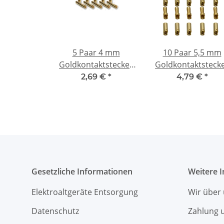
5 Paar 4 mm
10 Paar 5,5 mm
Goldkontaktstecker
Goldkontaktsteck
Verbinder
Verbinder
2,69 €
*
4,79 €
*
(Stecker/Buchse)
(Stecker/Buchse)
Bananenstecker
Bananenstecker
Gesetzliche Informationen
Weitere 
Elektroaltgeräte Entsorgung
Wir über
Datenschutz
Zahlung 