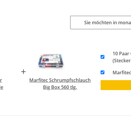
Sie möchten in mona
10 Paar
(Stecke
+
Marfitec
r
Marfitec Schrumpfschlauch
de
Big Box 560 tlg.