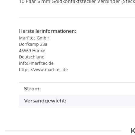
10 Paar 6 mm Goldkontaktstecker Verbinder (Stec
Herstellerinformationen:
Marfitec GmbH
Dorfkamp 23a
46569 Hünxe
Deutschland
info@marfitec.de
https://www.marfitec.de
Produkteigenschaft
Wert
Strom:
Versandgewicht:
K