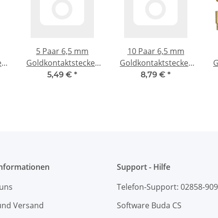
5 Paar 6,5 mm
10 Paar 6,5 mm
er
Goldkontaktstecker
Goldkontaktstecker
G
Verbinder
Verbinder
5,49 €
*
8,79 €
*
(Stecker/Buchse)
(Stecker/Buchse)
Bananenstecker
Bananenstecker
Informationen
Support - Hilfe
 uns
Telefon-Support: 02858-90
und Versand
Software Buda CS