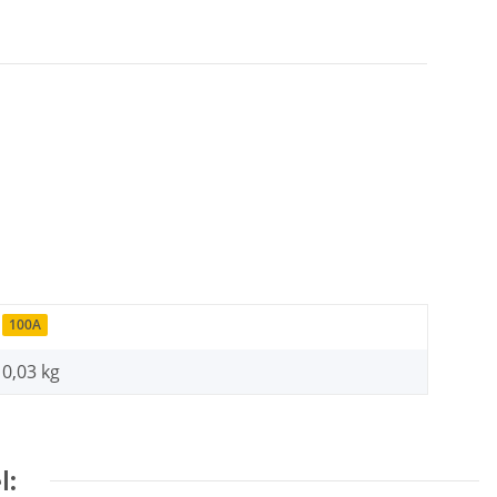
100A
0,03 kg
l: